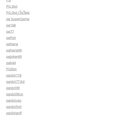
PG
PG Slot
PG Slot เว็บใหม่
pg SuperGame
pg168
pg77
pgfish
pgheng
pgheng99
pgjoker69
pgk44
PGSlot
pgslot718
pgslot77.ltd
pgslot99
pgslot99.in
pgslotceo
pgslotfish
pgslotgolf