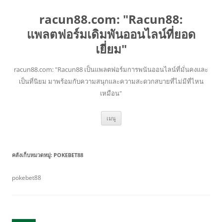
racun88.com: "Racun88:
แพลตฟอร์มเดิมพันออนไลน์ที่ยอด
เยี่ยม"
racun88.com: "Racun88 เป็นแพลตฟอร์มการพนันออนไลน์ที่มั่นคงและ
เป็นที่นิยม มาพร้อมกับความสนุกและความสะดวกสบายที่ไม่มีที่ไหน
เหมือน"
ข้าม
เมนู
ไป
ยัง
เนื้อหา
คลังเก็บหมวดหมู่:
POKEBET88
pokebet88