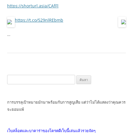
https://shorturl.asia/CAfFl
https://t.co/529nlREbmb
…
ค้นหา
สำหรับ:
การบรรลุเป้าหมายมักมาพร้อมกับการสูญเสีย แต่ว่าไม่ได้แสดงว่าคุณควร
จะยอมแพ้
เว็บสล็อตและบาคาร่าของโครตดีเว็บนี้เล่นแล้วรวยจัดๆ