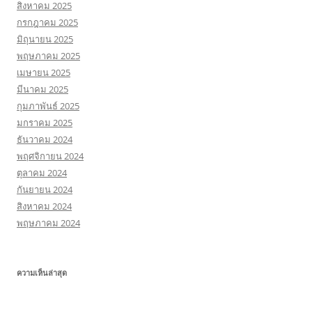
สิงหาคม 2025
กรกฎาคม 2025
มิถุนายน 2025
พฤษภาคม 2025
เมษายน 2025
มีนาคม 2025
กุมภาพันธ์ 2025
มกราคม 2025
ธันวาคม 2024
พฤศจิกายน 2024
ตุลาคม 2024
กันยายน 2024
สิงหาคม 2024
พฤษภาคม 2024
ความเห็นล่าสุด