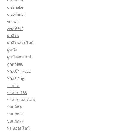
ufanance
ufasnake
ufawinner
veewin
zeus66v2
คาสิโน
คาสิโนออนไลน์
ดูหนัง
ดูหนังออนไลน์
ถูกหวย88
ทางเข้า live22
ทางเข้าpg
บาคาร่า
บาคาร่า168
บาคาร่าออนไลน์
ปั่นสล็อต
ปั่นแตก66
ปั่นแตก77
พนันออนไลน์