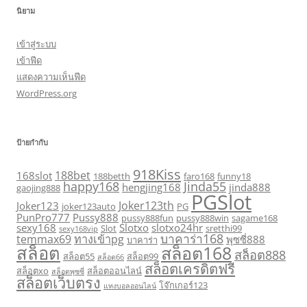
นิยาม
เข้าสู่ระบบ
เข้าฟีด
แสดงความเห็นฟีด
WordPress.org
ป้ายกำกับ
918Kiss
188bet
168slot
188betth
faro168
funny18
happy168
Jinda55
hengjing168
jinda888
gaojing888
PGSlot
Joker123th
Joker123
joker123auto
PG
PunPro777
Pussy888
pussy888fun
pussy888win
sagame168
sexy168
Slotxo
slotxo24hr
Slot
sretthi99
sexy168vip
บาคาร่า168
temmax69
ทางเข้าpg
พุซซี่888
บาคาร่า
สล็อต
สล็อต168
สล็อต888
สล็อต55
สล็อต99
สล็อต66
สล็อตเครดิตฟรี
สล็อตxo
สล็อตออนไลน์
สล็อตพุซซี่
สล็อตเว็บตรง
โจ๊กเกอร์123
แทงบอลออนไลน์