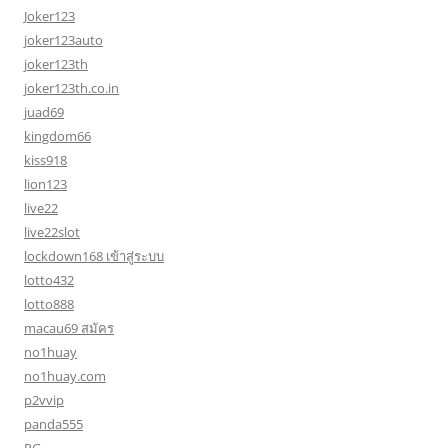
Joker123
joker123auto
joker123th
joker123th.co.in
juad69
kingdom66
kiss918
lion123
live22
live22slot
lockdown168 เข้าสู่ระบบ
lotto432
lotto888
macau69 สมัคร
no1huay
no1huay.com
p2vvip
panda555