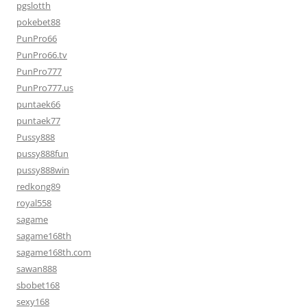
pgslotth
pokebet88
PunPro66
PunPro66.tv
PunPro777
PunPro777.us
puntaek66
puntaek77
Pussy888
pussy888fun
pussy888win
redkong89
royal558
sagame
sagame168th
sagame168th.com
sawan888
sbobet168
sexy168