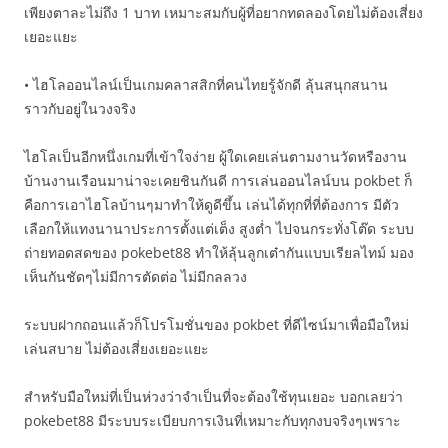
เพียงตาละไม่ถึง 1 บาท เหมาะสมกับผู้ที่อยากทดลองโดยไม่ต้องเสี่ยง
เยอะแยะ
• ไฮโลออนไลน์เป็นเกมคลาสสิกที่คนไทยรู้จักดี ลุ้นสนุกสนาน
ราวกับอยู่ในวงจริง
ไฮโลเป็นอีกหนึ่งเกมที่เข้าใจง่าย ผู้ใดเคยเล่นตามงานวัดหรืองาน
บ้านงานเรือนมาน่าจะเคยชินกันดี การเล่นออนไลน์บน pokbet ก็
คือการเอาไฮโลบ้านๆมาทำให้ดูดีขึ้น เล่นได้ทุกที่ที่ต้องการ มีตัว
เลือกให้แทงนานาประการตั้งแต่เต็ง สูงต่ำ ไปจนกระทั่งโต๊ด ระบบ
ถ่ายทอดสดของ pokebet88 ทำให้ลุ้นลูกเต๋ากันแบบเรียลไทม์ มอง
เห็นกันชัดๆไม่มีการตัดต่อ ไม่มีกลลวง
ระบบฝากถอนแล้วก็โปรโมชั่นของ pokbet ที่ดีไซน์มาเพื่อมือใหม่
เล่นสบาย ไม่ต้องเสี่ยงเยอะแยะ
สำหรับมือใหม่ที่เป็นห่วงว่าจำเป็นที่จะต้องใช้ทุนเยอะ บอกเลยว่า
pokebet88 มีระบบระเบียบการเงินที่เหมาะกับทุกงบจริงๆเพราะ