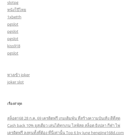
slotpg
หนังโป๊ไทย
1xbetth
pgslot
pgslot
pgslot
kiss918
pgslot
ทางเข้า joker
joker slot
เรื่องล่าสุด
สล็อต168 28 ก.ค. 69 เครดิตฟรี เกมเดิมพัน ที่สร้างความบันเทิง ดีที่สุด
Cash back 10% ยูสเดียว เล่นได้ทุกเกม ไลฟ์สด สล็อต ยิงปลา กีฬา ไพ่
เครดิตฟรี ลงทุนทั้งที่ต้อง ที่นี่เท่านั้น Top 6 by Jung hengjing168d.com