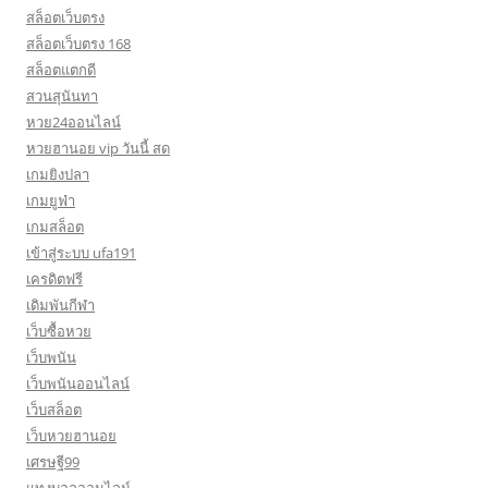
สล็อตเว็บตรง
สล็อตเว็บตรง 168
สล็อตแตกดี
สวนสุนันทา
หวย24ออนไลน์
หวยฮานอย vip วันนี้ สด
เกมยิงปลา
เกมยูฟ่า
เกมสล็อต
เข้าสู่ระบบ ufa191
เครดิตฟรี
เดิมพันกีฬา
เว็บซื้อหวย
เว็บพนัน
เว็บพนันออนไลน์
เว็บสล็อต
เว็บหวยฮานอย
เศรษฐี99