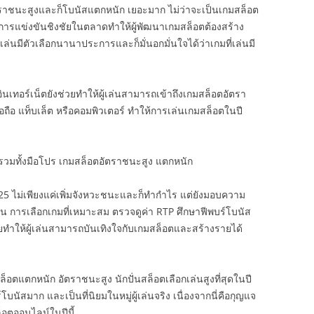
ัตราชนะสูงและก็โบนัสแตกหนัก เยอะมาก ไม่ว่าจะเป็นเกมสล็อต
์ การแข่งขันชิงชัยในตลาดทำให้ผู้พัฒนาเกมสล็อตต้องสร้าง
้เล่นมีตัวเลือกนานาประการและก็มั่นอกมั่นใจได้ว่าเกมที่เล่นมี
นเทอร์เน็ตยังช่วยทำให้ผู้เล่นสามารถเข้าถึงเกมสล็อตอัตรา
นมือถือ แท็บเล็ต หรือคอมพิวเตอร์ ทำให้การเล่นเกมสล็อตในปี
ม่รวมทั้งมือโปร เกมสล็อตอัตราชนะสูง แตกหนัก
2025 ไม่เพียงแค่เพิ่มจังหวะชนะและก็ทำกำไร แต่ยังมอบความ
 การเลือกเกมที่เหมาะสม ตรวจดูค่า RTP ศึกษาฟีพบร์โบนัส
ทำให้ผู้เล่นสามารถบันเทิงใจกับเกมสล็อตและสร้างรายได้
็อตแตกหนัก อัตราชนะสูง นักปั่นสล็อตเลือกเล่นสูงที่สุดในปี
บนัสมาก และเป็นที่นิยมในหมู่ผู้เล่นจริง เนื่องจากนี่คือกุญแจ
อตออนไลน์ในปีนี้