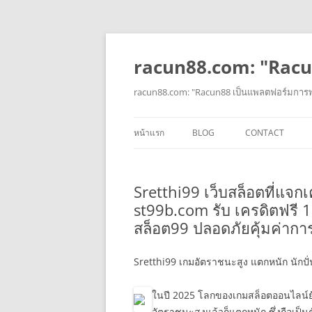
racun88.com: "Racun
racun88.com: "Racun88 เป็นแพลตฟอร์มการพน
หน้าแรก
BLOG
CONTACT
Sretthi99 เว็บสล็อตที่แจก
st99b.com รับ เครดิตฟรี 
สล็อต99 ปลอดภัยคุ้มค่ากา
Sretthi99 เกมอัตราชนะสูง แตกหนัก นักปั่น
ในปี 2025 โลกของเกมสล็อตออนไลน์ยังค
อัตราชนะสูงแล้วก็แตกหนัก ซึ่งถือเป็นต