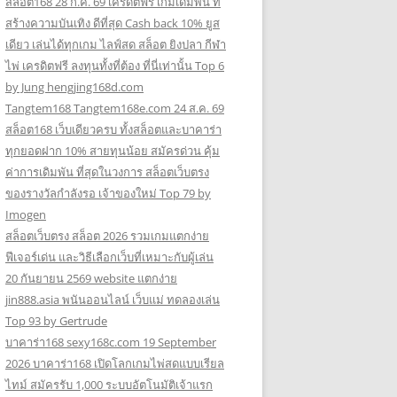
สล็อต168 28 ก.ค. 69 เครดิตฟรี เกมเดิมพัน ที่
สร้างความบันเทิง ดีที่สุด Cash back 10% ยูส
เดียว เล่นได้ทุกเกม ไลฟ์สด สล็อต ยิงปลา กีฬา
ไพ่ เครดิตฟรี ลงทุนทั้งที่ต้อง ที่นี่เท่านั้น Top 6
by Jung hengjing168d.com
Tangtem168 Tangtem168e.com 24 ส.ค. 69
สล็อต168 เว็บเดียวครบ ทั้งสล็อตและบาคาร่า
ทุกยอดฝาก 10% สายทุนน้อย สมัครด่วน คุ้ม
ค่าการเดิมพัน ที่สุดในวงการ สล็อตเว็บตรง
ของรางวัลกำลังรอ เจ้าของใหม่ Top 79 by
Imogen
สล็อตเว็บตรง สล็อต 2026 รวมเกมแตกง่าย
ฟีเจอร์เด่น และวิธีเลือกเว็บที่เหมาะกับผู้เล่น
20 กันยายน 2569 website แตกง่าย
jin888.asia พนันออนไลน์ เว็บแม่ ทดลองเล่น
Top 93 by Gertrude
บาคาร่า168 sexy168c.com 19 September
2026 บาคาร่า168 เปิดโลกเกมไพ่สดแบบเรียล
ไทม์ สมัครรับ 1,000 ระบบอัตโนมัติเจ้าแรก