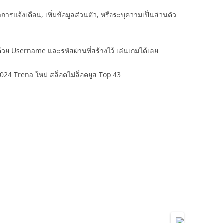
่าการแจ้งเตือน, เพิ่มข้อมูลส่วนตัว, หรือระบุความเป็นส่วนตัว
บบด้วย Username และรหัสผ่านที่สร้างไว้ เล่นเกมได้เลย
024 Trena ใหม่ สล็อตไม่ล็อคยูส Top 43