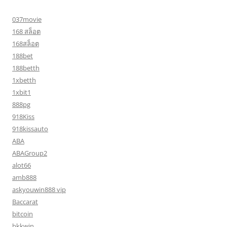
037movie
168 สล็อต
168สล็อต
188bet
188betth
1xbetth
1xbit1
888pg
918Kiss
918kissauto
ABA
ABAGroup2
alot66
amb888
askyouwin888 vip
Baccarat
bitcoin
bkkwin