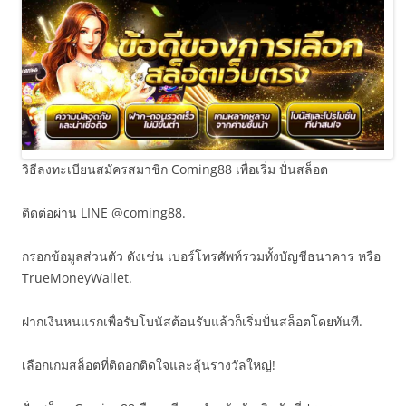
วิธีลงทะเบียนสมัครสมาชิก Coming88 เพื่อเริ่ม ปั่นสล็อต
ติดต่อผ่าน LINE @coming88.
กรอกข้อมูลส่วนตัว ดังเช่น เบอร์โทรศัพท์รวมทั้งบัญชีธนาคาร หรือ
TrueMoneyWallet.
ฝากเงินหนแรกเพื่อรับโบนัสต้อนรับแล้วก็เริ่มปั่นสล็อตโดยทันที.
เลือกเกมสล็อตที่ติดอกติดใจและลุ้นรางวัลใหญ่!