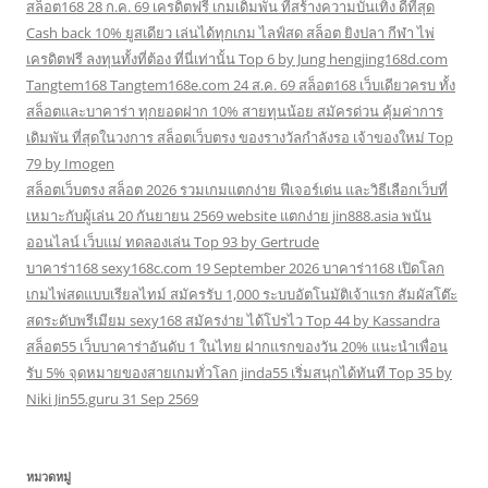
สล็อต168 28 ก.ค. 69 เครดิตฟรี เกมเดิมพัน ที่สร้างความบันเทิง ดีที่สุด
Cash back 10% ยูสเดียว เล่นได้ทุกเกม ไลฟ์สด สล็อต ยิงปลา กีฬา ไพ่
เครดิตฟรี ลงทุนทั้งที่ต้อง ที่นี่เท่านั้น Top 6 by Jung hengjing168d.com
Tangtem168 Tangtem168e.com 24 ส.ค. 69 สล็อต168 เว็บเดียวครบ ทั้ง
สล็อตและบาคาร่า ทุกยอดฝาก 10% สายทุนน้อย สมัครด่วน คุ้มค่าการ
เดิมพัน ที่สุดในวงการ สล็อตเว็บตรง ของรางวัลกำลังรอ เจ้าของใหม่ Top
79 by Imogen
สล็อตเว็บตรง สล็อต 2026 รวมเกมแตกง่าย ฟีเจอร์เด่น และวิธีเลือกเว็บที่
เหมาะกับผู้เล่น 20 กันยายน 2569 website แตกง่าย jin888.asia พนัน
ออนไลน์ เว็บแม่ ทดลองเล่น Top 93 by Gertrude
บาคาร่า168 sexy168c.com 19 September 2026 บาคาร่า168 เปิดโลก
เกมไพ่สดแบบเรียลไทม์ สมัครรับ 1,000 ระบบอัตโนมัติเจ้าแรก สัมผัสโต๊ะ
สดระดับพรีเมียม sexy168 สมัครง่าย ได้โปรไว Top 44 by Kassandra
สล็อต55 เว็บบาคาร่าอันดับ 1 ในไทย ฝากแรกของวัน 20% แนะนำเพื่อน
รับ 5% จุดหมายของสายเกมทั่วโลก jinda55 เริ่มสนุกได้ทันที Top 35 by
Niki Jin55.guru 31 Sep 2569
หมวดหมู่