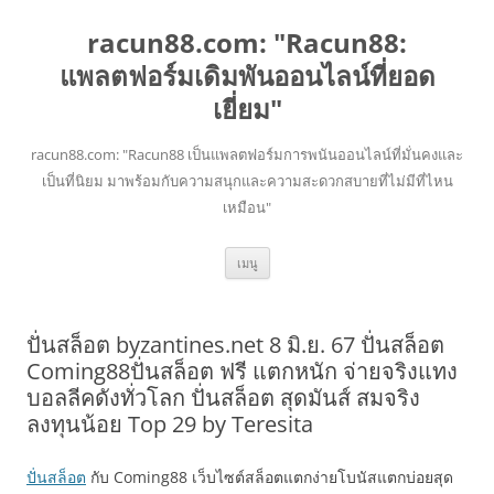
racun88.com: "Racun88:
แพลตฟอร์มเดิมพันออนไลน์ที่ยอด
เยี่ยม"
racun88.com: "Racun88 เป็นแพลตฟอร์มการพนันออนไลน์ที่มั่นคงและ
เป็นที่นิยม มาพร้อมกับความสนุกและความสะดวกสบายที่ไม่มีที่ไหน
เหมือน"
ข้าม
เมนู
ไป
ยัง
เนื้อหา
ปั่นสล็อต byzantines.net 8 มิ.ย. 67 ปั่นสล็อต
Coming88ปั่นสล็อต ฟรี แตกหนัก จ่ายจริงแทง
บอลลีคดังทั่วโลก ปั่นสล็อต สุดมันส์ สมจริง
ลงทุนน้อย Top 29 by Teresita
ปั่นสล็อต
กับ Coming88 เว็บไซต์สล็อตแตกง่ายโบนัสแตกบ่อยสุด