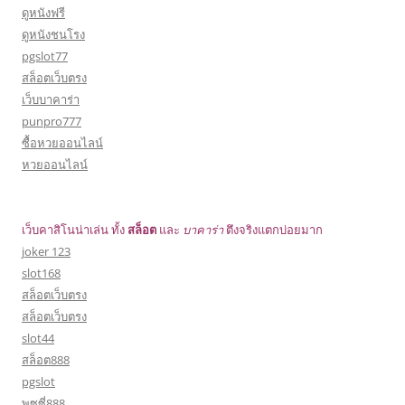
ดูหนังฟรี
ดูหนังชนโรง
pgslot77
สล็อตเว็บตรง
เว็บบาคาร่า
punpro777
ซื้อหวยออนไลน์
หวยออนไลน์
เว็บคาสิโนน่าเล่น ทั้ง
สล็อต
และ
บาคาร่า
ตึงจริงแตกบ่อยมาก
joker 123
slot168
สล็อตเว็บตรง
สล็อตเว็บตรง
slot44
สล็อต888
pgslot
พุซซี่888