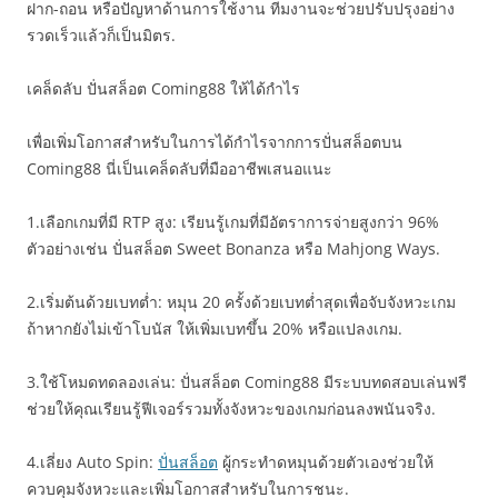
ฝาก-ถอน หรือปัญหาด้านการใช้งาน ทีมงานจะช่วยปรับปรุงอย่าง
รวดเร็วแล้วก็เป็นมิตร.
เคล็ดลับ ปั่นสล็อต Coming88 ให้ได้กำไร
เพื่อเพิ่มโอกาสสำหรับในการได้กำไรจากการปั่นสล็อตบน
Coming88 นี่เป็นเคล็ดลับที่มืออาชีพเสนอแนะ
1.เลือกเกมที่มี RTP สูง: เรียนรู้เกมที่มีอัตราการจ่ายสูงกว่า 96%
ตัวอย่างเช่น ปั่นสล็อต Sweet Bonanza หรือ Mahjong Ways.
2.เริ่มต้นด้วยเบทต่ำ: หมุน 20 ครั้งด้วยเบทต่ำสุดเพื่อจับจังหวะเกม
ถ้าหากยังไม่เข้าโบนัส ให้เพิ่มเบทขึ้น 20% หรือแปลงเกม.
3.ใช้โหมดทดลองเล่น: ปั่นสล็อต Coming88 มีระบบทดสอบเล่นฟรี
ช่วยให้คุณเรียนรู้ฟีเจอร์รวมทั้งจังหวะของเกมก่อนลงพนันจริง.
4.เลี่ยง Auto Spin:
ปั่นสล็อต
ผู้กระทำดหมุนด้วยตัวเองช่วยให้
ควบคุมจังหวะและเพิ่มโอกาสสำหรับในการชนะ.