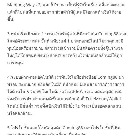
Mahjong Ways 2, และก็ Roma เป็นที่รู้จักในเรื่อง สล็อตแตกง่าย
แล้วก็โบนัสที่แตกบ่อยมาก ช่วยทำให้ผู้เล่นมีโอกาสทำเงินได้ง่าย
ขึ้น.
3.พนันเริ่มเพียงแต่ 1 บาท สำหรับผู้เล่นที่มีงบจำกัด Coming88 ตอบ
โจทย์ด้วยการพนันขั้นต่ำเพียงแต่ 1 บาทต่อเพย์ไลน์ ไม่ว่าคุณจะมี
ทุนน้อยหรือมากมาย ก็สามารถเข้าร่วมปั่นสล็อตรวมทั้งลุ้นรางวัล
ใหญ่ได้โดยทันที จังหวะสำหรับการคว้าแจ็คพอตหลักล้านมีให้ทุก
การหมุน.
4.ระบบฝาก-ถอนอัตโนมัติ เร็วทันใจไม่มีอย่างน้อย Coming88 มา
พร้อม ระบบฝาก-ถอนอัตโนมัติ ที่นำสมัย ผู้เล่นสามารถทำรายการ
ได้ด้านใน 5 วินาที โดยไม่ต้องแจ้งสลิปหรือรอแอดมินอนุมัตำหนิ
รองรับการฝากผ่านแบงค์ชั้นแนวหน้าแล้วก็ TrueMoneyWallet
โดยไม่มีขั้นต่ำ รวมทั้งเบิกเงินได้ไม่ยั้ง ไม่ว่าจะเป็นยอดหลักแสน
หรือหลักล้าน.
5.โปรโมชั่นและก็โบนัสสุดคุ้ม Coming88 มอบโปรโมชั่นที่เพิ่ม
ความคุ้มราคาให้กับการปั่นสล็อต เป็นต้นว่า: