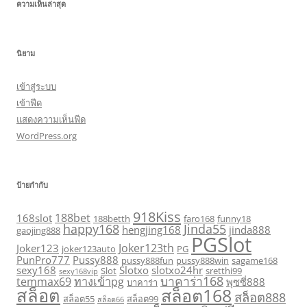
ความเห็นล่าสุด
นิยาม
เข้าสู่ระบบ
เข้าฟีด
แสดงความเห็นฟีด
WordPress.org
ป้ายกำกับ
918Kiss
188bet
168slot
188betth
faro168
funny18
happy168
Jinda55
hengjing168
jinda888
gaojing888
PGSlot
Joker123th
Joker123
joker123auto
PG
PunPro777
Pussy888
pussy888fun
pussy888win
sagame168
sexy168
Slotxo
slotxo24hr
Slot
sretthi99
sexy168vip
บาคาร่า168
temmax69
ทางเข้าpg
พุซซี่888
บาคาร่า
สล็อต
สล็อต168
สล็อต888
สล็อต55
สล็อต99
สล็อต66