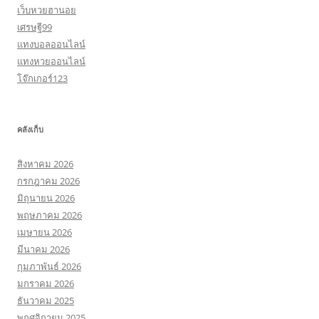
เว็บหวยฮานอย
เศรษฐี99
แทงบอลออนไลน์
แทงหวยออนไลน์
โจ๊กเกอร์123
คลังเก็บ
สิงหาคม 2026
กรกฎาคม 2026
มิถุนายน 2026
พฤษภาคม 2026
เมษายน 2026
มีนาคม 2026
กุมภาพันธ์ 2026
มกราคม 2026
ธันวาคม 2025
พฤศจิกายน 2025