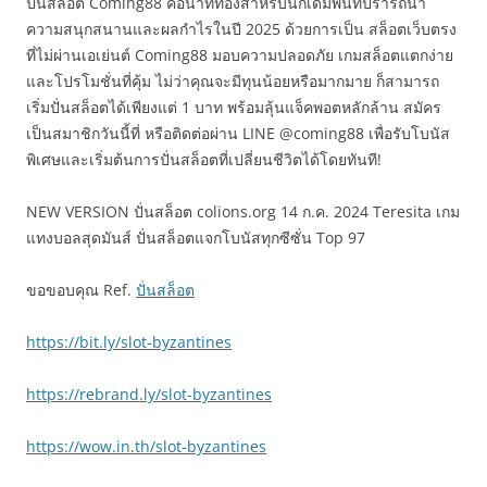
ปั่นสล็อต Coming88 คือนาทีทองสำหรับนักเดิมพันที่ปรารถนา
ความสนุกสนานและผลกำไรในปี 2025 ด้วยการเป็น สล็อตเว็บตรง
ที่ไม่ผ่านเอเย่นต์ Coming88 มอบความปลอดภัย เกมสล็อตแตกง่าย
และโปรโมชั่นที่คุ้ม ไม่ว่าคุณจะมีทุนน้อยหรือมากมาย ก็สามารถ
เริ่มปั่นสล็อตได้เพียงแต่ 1 บาท พร้อมลุ้นแจ็คพอตหลักล้าน สมัคร
เป็นสมาชิกวันนี้ที่ หรือติดต่อผ่าน LINE @coming88 เพื่อรับโบนัส
พิเศษและเริ่มต้นการปั่นสล็อตที่เปลี่ยนชีวิตได้โดยทันที!
NEW VERSION ปั่นสล็อต colions.org 14 ก.ค. 2024 Teresita เกม
แทงบอลสุดมันส์ ปั่นสล็อตแจกโบนัสทุกซีซั่น Top 97
ขอขอบคุณ Ref.
ปั่นสล็อต
https://bit.ly/slot-byzantines
https://rebrand.ly/slot-byzantines
https://wow.in.th/slot-byzantines