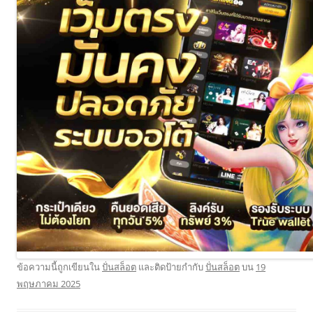
ข้อความนี้ถูกเขียนใน
ปั่นสล็อต
และติดป้ายกำกับ
ปั่นสล็อต
บน
19
พฤษภาคม 2025