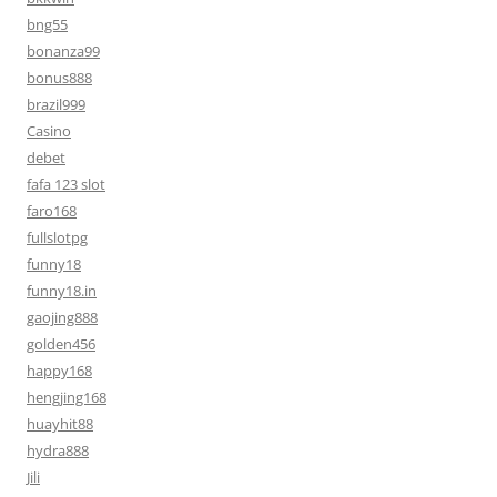
bng55
bonanza99
bonus888
brazil999
Casino
debet
fafa 123 slot
faro168
fullslotpg
funny18
funny18.in
gaojing888
golden456
happy168
hengjing168
huayhit88
hydra888
Jili