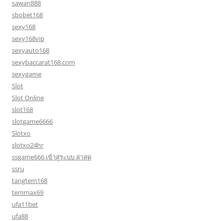
sawan888
sbobet168
sexy168
sexy168vip
sexyauto168
sexybaccarat168.com
sexygame
Slot
Slot Online
slot168
slotgame6666
Slotxo
slotxo24hr
ssgame666 เข้าสู่ระบบ ล่าสุด
ssru
tangtem168
temmax69
ufa11bet
ufa88