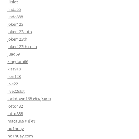
Jilislot
Jinda55
jinda888
Joker123
joker123auto
joker123th
joker123th.co.in
juad69
kingdom66
kiss918
lion123
live22
live22slot
lockdown168 เข้าสู่ระบบ
lotto432
lotto888
macau69 สมัคร
no1huay
no1huay.com