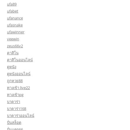
ufa89
ufabet
ufanance
ufasnake
ufawinner
veewin
zeus66v2
คาสิโน
คาสิโนออนไลน์
ดูหนัง
ดูหนังออนไลน์
ถูกหวย88
ทางเข้า live22
ทางเข้าpg
บาคาร่า
บาคาร่า168
บาคาร่าออนไลน์
ปั่นสล็อต
ปั่นแตก66