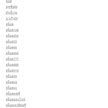
พอต
พุซซี่888
มันนี่เกม
มาเก๊า69
สล็อต
สล็อต168
สล็อต456
สล็อต55
สล็อต66
สล็อต666
สล็อต777
สล็อต888
สล็อต918
สล็อต99
สล็อตpg
สล็อตxo
สล็อตพุซซี่
สล็อตออนไลน์
สล็อตเครดิตฟรี