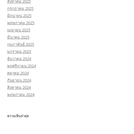
สิงหาคม 2025
กรกฎาคม 2025
มิถุนายน 2025
พฤษภาคม 2025
เมษายน 2025
มีนาคม 2025
กุมภาพันธ์ 2025
มกราคม 2025
ธันวาคม 2024
พฤศจิกายน 2024
ตุลาคม 2024
กันยายน 2024
สิงหาคม 2024
พฤษภาคม 2024
ความเห็นล่าสุด