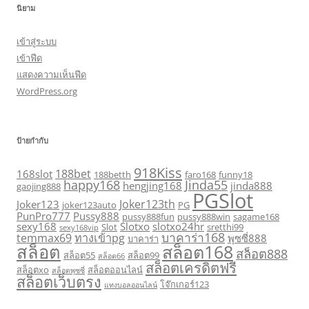
นิยาม
เข้าสู่ระบบ
เข้าฟีด
แสดงความเห็นฟีด
WordPress.org
ป้ายกำกับ
918Kiss
188bet
168slot
188betth
faro168
funny18
happy168
Jinda55
hengjing168
jinda888
gaojing888
PGSlot
Joker123th
Joker123
joker123auto
PG
PunPro777
Pussy888
pussy888fun
pussy888win
sagame168
sexy168
Slotxo
slotxo24hr
Slot
sretthi99
sexy168vip
บาคาร่า168
temmax69
ทางเข้าpg
พุซซี่888
บาคาร่า
สล็อต
สล็อต168
สล็อต888
สล็อต55
สล็อต99
สล็อต66
สล็อตเครดิตฟรี
สล็อตxo
สล็อตออนไลน์
สล็อตพุซซี่
สล็อตเว็บตรง
โจ๊กเกอร์123
แทงบอลออนไลน์