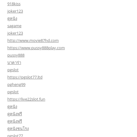
918kiss
joker123
ดูหนัง
sagame
joker123
http://www.movie87hd.com
https://www.pussy888play.com
pussy888
บาคาร่า
pgslot
https://pgslot77.ltd
pgheng99
pgslot
https://live22slot.fun
ดูหนัง
ดูหนังฟรี
ดูหนังฟรี
ดูหนังชนโรง
pgslot77