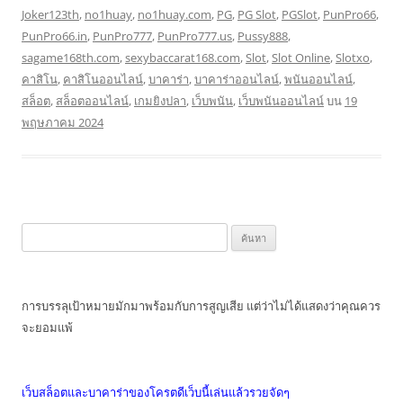
Joker123th
,
no1huay
,
no1huay.com
,
PG
,
PG Slot
,
PGSlot
,
PunPro66
,
PunPro66.in
,
PunPro777
,
PunPro777.us
,
Pussy888
,
sagame168th.com
,
sexybaccarat168.com
,
Slot
,
Slot Online
,
Slotxo
,
คาสิโน
,
คาสิโนออนไลน์
,
บาคาร่า
,
บาคาร่าออนไลน์
,
พนันออนไลน์
,
สล็อต
,
สล็อตออนไลน์
,
เกมยิงปลา
,
เว็บพนัน
,
เว็บพนันออนไลน์
บน
19
พฤษภาคม 2024
ค้นหา
สำหรับ:
การบรรลุเป้าหมายมักมาพร้อมกับการสูญเสีย แต่ว่าไม่ได้แสดงว่าคุณควร
จะยอมแพ้
เว็บสล็อตและบาคาร่าของโครตดีเว็บนี้เล่นแล้วรวยจัดๆ