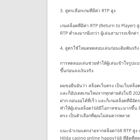
3. สูตรเลือกเกมที่มีค่า RTP สูง
เกมสล็อตที่มีค่า RTP (Return to Player) สู
RTP ต่ำลงมากยิ่งกว่า ผู้เล่นสามารถเช็กค
4. สูตรใช้โหมดทดสอบเล่นก่อนเดิมพันจริง
การทดลองเล่นช่วยทำให้ผู้เล่นเข้าใจรู
ขึ้นก่อนลงเงินจริง
ผมขอยืนยันว่า สล็อตเว็บตรง เป็นเว็บสล็อต
และก็อัปเดตเกมใหม่จากทุกค่ายดังในปี 202
ฝาก-ถอนออโต้ที่เร็ว และก็เกมสล็อตที่มีอัตร
ทำให้ผู้เล่นสล็อต168มีโอกาสชนะมากขึ้น ถ้
ตรง เป็นตัวเลือกที่คุณไม่สมควรพลาด
แนะนำเกมแตกง่ายจากสล็อต168 RTP สูง ก
Hilda casino online happy168 ที่ฮิตที่สุ