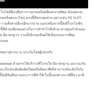
เว็บไซต์อื่นๆคือการรวมเกมสล็อตที่แตกง่ายที่สุด อัปเดตเกม
เกมสล็อตแนวไหน ตรงนี้มีครบทุกค่าย อย่างเช่น PG SLOT,
วมทั้งค่ายอื่นๆอีกมากมาย นอกเหนือจากนี้ยังมีโปรโมชั่น
วนี้ที่ช่วยเพิ่มช่องทางในการทำกำไรอีกด้วย หากคุณกำลังมอง
 มีมาตรฐาน รวมทั้งมีเกมสล็อตให้เลือกเล่นมากที่สุด
แน่นอน
ทยมาอย่างนาน ประกันโดยผู้เล่นจริง
ดยตลอด ด้วยการให้บริการที่โปร่งใส มีมาตรฐาน และรองรับ
จะเป็นนักเดิมพันมือใหม่หรือมืออาชีพก็สามารถบันเทิงใจกับ
ังมีข้อดีหลายประการที่ทำให้เว็บนี้แตกต่างจากที่อื่นๆ อาทิ