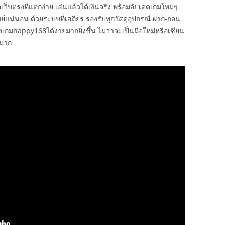
ว็บตรงที่แตกง่าย เล่นแล้วได้เงินจริง พร้อมอัปเดตเกมใหม่ๆ
ทย์แน่นอน ด้วยระบบที่เสถียร รองรับทุกวัสดุอุปกรณ์ ฝาก-ถอน
งเกมhappy168ได้ง่ายมากยิ่งขึ้น ไม่ว่าจะเป็นมือใหม่หรือเซียน
งมาก