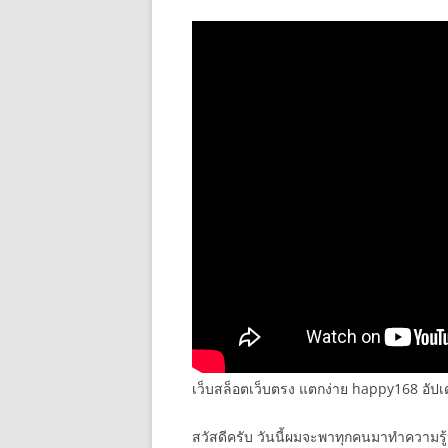
เว็บสล็อตเว็บตรง แตกง่าย happy168 อัปเ
สวัสดีครับ วันนี้ผมจะพาทุกคนมาทำความรู้