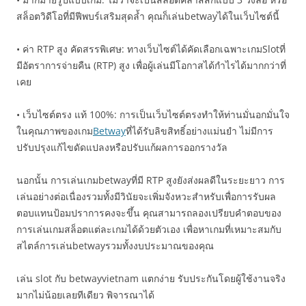
สล็อตวิดีโอที่มีฟีพบร์เสริมสุดล้ำ คุณก็เล่นbetwayได้ในเว็บไซต์นี้
• ค่า RTP สูง คัดสรรพิเศษ: ทางเว็บไซต์ได้คัดเลือกเฉพาะเกมSlotที่
มีอัตราการจ่ายคืน (RTP) สูง เพื่อผู้เล่นมีโอกาสได้กำไรได้มากกว่าที่
เคย
• เว็บไซต์ตรง แท้ 100%: การเป็นเว็บไซต์ตรงทำให้ท่านมั่นอกมั่นใจ
ในคุณภาพของเกม
Betway
ที่ได้รับลิขสิทธิ์อย่างแม่นยำ ไม่มีการ
ปรับปรุงแก้ไขดัดแปลงหรือปรับแก้ผลการออกรางวัล
นอกนั้น การเล่นเกมbetwayที่มี RTP สูงยังส่งผลดีในระยะยาว การ
เล่นอย่างต่อเนื่องรวมทั้งมีวินัยจะเพิ่มจังหวะสำหรับเพื่อการรับผล
ตอบแทนป้อมปราการคงจะขึ้น คุณสามารถลองเปรียบคำตอบของ
การเล่นเกมสล็อตแต่ละเกมได้ด้วยตัวเอง เพื่อหาเกมที่เหมาะสมกับ
สไตล์การเล่นbetwayรวมทั้งงบประมาณของคุณ
เล่น slot กับ betwayvietnam แตกง่าย รับประกันโดยผู้ใช้งานจริง
มากไม่น้อยเลยทีเดียว พิจารณาได้