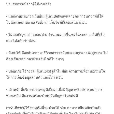
ประสบการณ์จากผู้ใช้งานจริง
• แตกง่ายดายกว่าเว็บอื่น: ผู้เล่นBetwayหลายคนการันตีว่าที่นี่ให้
โบนัสแตกง่ายดายเสียยิ่งกว่าเว็บไซต์ที่เคยเล่นมาก่อน
• ไม่เจอปัญหาฝาก-ถอนช้า: จำนวนมากชื่นชมในระบบออโต้ที่เร็ว
และไม่สลับซับซ้อน
• มีเกมให้เลือกล้นหลาม: รีวิวกล่าวว่ามีเกมครบทุกค่ายดังสุดยอด ไม่
ต้องเสียเวล่ำเวลาย้ายเว็บไซต์ไปๆมาๆ
• ปลอดภัย ไร้กังวล: ผู้เล่นSlotรู้สึกไม่มีอันตรายรวมทั้งมั่นอกมั่นใจ
ในการเก็บข้อมูลส่วนตัวและก็การเงิน
• เจ้าหน้าที่บริการbetwayดีเยี่ยม: เมื่อมีปัญหาหรือปรารถนาการ
ช่วยเหลือ ทีมงานพร้อมช่วยขจัดปัญหาโดยทันที
การันตีจากผู้ใช้งานจริงนี้จะช่วยให้ slot สามารถยืนหยัดเป็นตัว
เลือกลำดับที่หนึ่งในใจผู้เล่นได้อย่างยั่งยืน โดยไม่จำเป็นต้องใช้