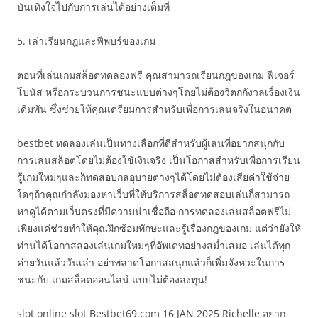
บันเทิงใจไปกับการเล่นได้อย่างเต็มที่
5. เล่าเรียนกฎและฟีพบร์ของเกม
ตอนที่เล่นเกมสล็อตทดลองฟรี คุณสามารถเรียนกฎของเกม ฟีเจอร์
โบนัส หรือกระบวนการชนะแบบต่างๆโดยไม่ต้องวิตกกังวลเรื่องเงิน
เดิมพัน ซึ่งช่วยให้คุณเตรียมการสำหรับเพื่อการเล่นจริงในอนาคต
bestbet ทดลองเล่นเป็นทางเลือกที่ดีสำหรับผู้เล่นที่อยากสนุกกับ
การเล่นสล็อตโดยไม่ต้องใช้เงินจริง เป็นโอกาสสำหรับเพื่อการเรียน
รู้เกมใหม่ๆและก็ทดสอบกลอุบายต่างๆได้โดยไม่ต้องเสียค่าใช้จ่าย
ใดๆถ้าคุณกำลังมองหาเว็บที่ให้บริการสล็อตทดสอบเล่นก็สามารถ
หาดูได้ตามเว็บตรงที่มีความน่าเชื่อถือ การทดลองเล่นสล็อตฟรีไม่
เพียงแค่ช่วยทำให้คุณฝึกซ้อมทักษะและรู้เรื่องกฎของเกม แต่ว่ายังให้
ท่านได้โอกาสลองเล่นเกมใหม่ๆที่อัพเดทอย่างสม่ำเสมอ เล่นได้ทุก
ค่ายวันแล้ววันเล่า อย่าพลาดโอกาสสนุกแล้วก็เพิ่มจังหวะในการ
ชนะกับ เกมสล็อตออนไลน์ แบบไม่ต้องลงทุน!
slot online slot Bestbet69.com 16 JAN 2025 Richelle อยาก