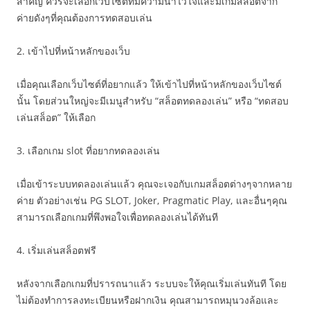
สำคัญ ควรจะเลือกเว็บไซต์ที่มีความน่าไว้ใจและมีเกมสล็อตจาก
ค่ายดังๆที่คุณต้องการทดสอบเล่น
2. เข้าไปที่หน้าหลักของเว็บ
เมื่อคุณเลือกเว็บไซต์ที่อยากแล้ว ให้เข้าไปที่หน้าหลักของเว็บไซต์
นั้น โดยส่วนใหญ่จะมีเมนูสำหรับ “สล็อตทดลองเล่น” หรือ “ทดสอบ
เล่นสล็อต” ให้เลือก
3. เลือกเกม slot ที่อยากทดลองเล่น
เมื่อเข้าระบบทดลองเล่นแล้ว คุณจะเจอกับเกมสล็อตต่างๆจากหลาย
ค่าย ตัวอย่างเช่น PG SLOT, Joker, Pragmatic Play, และอื่นๆคุณ
สามารถเลือกเกมที่พึงพอใจเพื่อทดลองเล่นได้ทันที
4. เริ่มเล่นสล็อตฟรี
หลังจากเลือกเกมที่ปรารถนาแล้ว ระบบจะให้คุณเริ่มเล่นทันที โดย
ไม่ต้องทำการลงทะเบียนหรือฝากเงิน คุณสามารถหมุนวงล้อและ