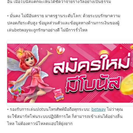
อื่น เมื่อโบนัสแตกจะเห็นได้ชัดว่าจ่ายรางวัลอย่างเป็นธรรม
• มั่นคง ไม่มีอันตราย มาตรฐานระดับโลก: ด้วยระบบรักษาความ
ปลอดภัยระดับสูง ข้อมูลส่วนตัวและข้อมูลทางด้านการเงินของผู้
เล่นbetwayจะถูกรักษาอย่างดี ไม่มีการรั่วไหล
• รองรับการเล่นslotบนโทรศัพท์มือถือทุกระบบ:
betway
ไม่ว่าคุณ
จะใช้สมาร์ทโฟนระบบปฏิบัติการใด ก็สามารถเข้าเล่นได้อย่างลื่น
ไหล ไม่ต้องดาวน์โหลดแอปให้ยุ่งยาก