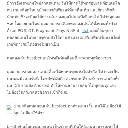
มีการอัพเดทเกมใหม่ล่าสุดแต่ละวันให้ท่านได้ทดสอบเล่นก่อนคนใด
กัน เกมสล็อตใหม่ๆมักจะมากับฟีเจอร์ที่น่าตื่นเต้น และก็กราฟิกที่
นำสมัย ซึ่งจะมีผลให้การเล่นของคุณไม่น่าเบื่ออีกต่อไป ไม่ว่าคุณจะ
ชอบใจค่ายเกมไหน คุณสามารถเลือกทดลองเล่นได้ทั้งหมดทั้งปวง
ตั้งแต่ PG SLOT, Pragmatic Play, NetEnt,
slot
และก็อื่นๆการ
ทดสอบเล่นในหลายๆค่ายทำให้ท่านสามารถเปรียบฟีพบร์และสไตล์
เกมที่ต่างกันได้อย่างไม่ยากเย็น
ทดลองเล่น bestbet บนโทรศัพท์เคลื่อนที่ สะดวกทุกที่ทุกเวลา
คุณสามารถทดลองเล่นสล็อตได้ทุกหนทุกแห่งไม่จำกัด ไม่ว่าจะเป็น
บนคอมพิวเตอร์หรือโทรศัพท์มือถือ ด้วยระบบที่รองรับการเล่นอีกทั้ง
บน iOS รวมทั้ง Android ทำให้ท่านสามารถสนุกได้ทุกหนทุกแห่ง
ไม่ต้องวิตกกังวลหัวข้อการเข้าถึงเกม
รวมสล็อตทดสอบเล่น bestbet ทุกค่ายเกม เริ่มเล่นได้ไม่ต้องใช้
ทุน ไม่มีค่าใช้จ่าย
bestbet สล็อตทดสอบเล่น เป็นระบบที่เปิดให้ผู้เล่นสามารถเข้าไป