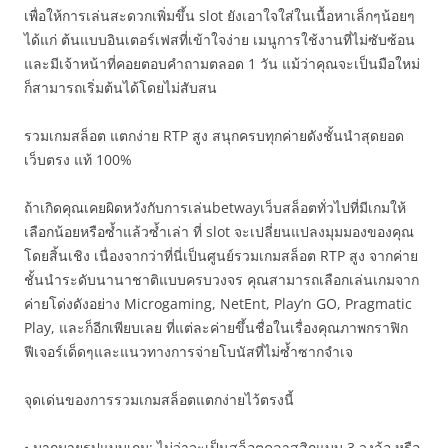
เพื่อให้การเล่นสะดวกเพิ่มขึ้น slot ยังเอาใจใส่ในเนื้อหาเล็กๆน้อยๆ
ได้แก่ ต้นแบบอินเตอร์เฟสที่เข้าใจง่าย เมนูการใช้งานที่ไม่ซับซ้อน
และมีเจ้าหน้าที่คอยตอบคำถามตลอด 1 วัน แม้ว่าคุณจะเป็นมือใหม่
ก็สามารถเริ่มต้นได้โดยไม่สับสน
รวมเกมสล็อต แตกง่าย RTP สูง สนุกครบทุกค่ายดังชั้นนำสุดยอด
เว็บตรง แท้ 100%
ถ้าเกิดคุณเคยผิดหวังกับการเล่นbetwayเว็บสล็อตทั่วไปที่มีเกมให้
เลือกน้อยหรือซ้ำแล้วซ้ำเล่า ที่ slot จะเปลี่ยนแปลงมุมมองของคุณ
โดยสิ้นเชิง เนื่องจากว่าที่นี่เป็นศูนย์รวมเกมสล็อต RTP สูง จากค่าย
ชั้นนำระดับนานาชาติแบบครบวงจร คุณสามารถเลือกเล่นเกมจาก
ค่ายโด่งดังอย่าง Microgaming, NetEnt, Play’n GO, Pragmatic
Play, และก็อีกเพียบเลย ที่แต่ละค่ายขึ้นชื่อในเรื่องคุณภาพกราฟิก
ฟีเจอร์เด็ดๆและแนวทางการจ่ายโบนัสที่ไม่ซ้ำซากจำเจ
จุดเด่นของการรวมเกมสล็อตแตกง่ายไว้ตรงนี้
• มากมายรูปแบบเกม: ไม่ว่าจะเป็นสล็อตคลาสสิกแบบ 3 วงล้อ หรือ