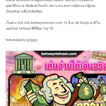
ยุทธวิธีประชาสัมพันธ์เกินจริง เพราะประสบการณ์ตรงจากผู้เล่น
เป็นหลักฐานที่แจ้งชัดที่สุด
เว็บตรง slot slot betwayvietnam.com 16 มี.ค. 68 Rocky คาสิโน
ออนไลน์ betway ที่ดีที่สุด Top 95
ขอขอบคุณby
betway