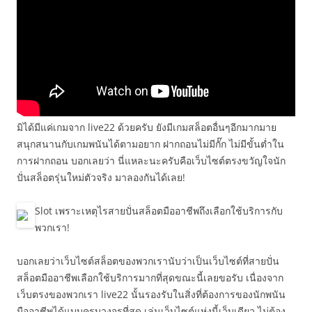
มิได้มีแค่เกมจาก live22 ด้วยครับ ยังมีเกมสล็อตอื่นๆอีกมากมาย
สนุกสนานกับเกมพนันได้ตามอยาก ฝากถอนไม่มีกั๊ก ไม่มีขั้นต่ำใน
การฝากถอน บอกเลยว่า นี่แหละนะครับคือเว็บไซต์ตรงขวัญใจนัก
ปั่นสล็อตรุ่นใหม่ตัวจริง มาลองกันได้เลย!
Slot เพราะเหตุไรสายปั่นสล็อตมืออาชีพถึงเลือกใช้บริการกับ
พวกเรา!
บอกเลยว่าเว็บไซต์สล็อตของพวกเรานับว่าเป็นเว็บไซต์ที่สายปั่น
สล็อตมืออาชีพเลือกใช้บริการมากที่สุดขณะนี้เลยขอรับ เนื่องจาก
เว็บตรงของพวกเรา live22 นั้นรองรับในสิ่งที่ต้องการของนักพนัน
มืออาชีพได้แบบครบวงจรที่สุด เล่นเว็บไซต์แห่งนี้เว็บเดียว ไม่ต้อง