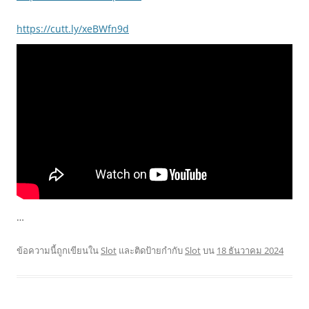
https://cutt.ly/xeBWfn9d
…
ข้อความนี้ถูกเขียนใน
Slot
และติดป้ายกำกับ
Slot
บน
18 ธันวาคม 2024