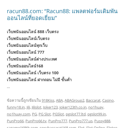
racun88.com: “Racun88: แพลตฟอร์มเดิมพัน
ออนไลน์ที่ยอดเยี่ยม”
เว็บพนันออนไลน์ 888 เว็บตรง
เว็บพนันออนไลน์เว็บตรง
เว็บพนันออนไลน์ทุกเว็บ
เว็บพนันออนไลน์ 777
เว็บพนันออนไลน์ต่างประเทศ
เว็บพนันออนไลน์168
เว็บพนันออนไลน์ เว็บตรง 100
เว็บพนันออนไลน์ ฝากถอน ไม่มี ขั้นต่ำ
…
ข้อความนี้ถูกเขียนใน
918Kiss
,
ABA
,
ABAGroup2
,
Baccarat
,
Casino
,
funny18.in
,
Jili
,
Jilislot
,
Joker123
,
joker123th.co.in
,
no1huay
,
no1huay.com
,
PG
,
PG Slot
,
PGSlot
,
pgslot77.ltd
,
pgslot99.in
,
PunPro66
,
PunPro66.tv
,
PunPro777
,
PunPro777.us
,
Pussy888
,
sagame168th.com
,
sexybaccarat168.com
,
Slot
,
Slot Online
,
Slotxo
,