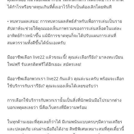
ได้กำไรหรือขาดทุนเกินที่ตั้งเอาไว้ก็จำเป็นต้องเลิกโดยทันที
• ทบทวนผลเสมอ: การทบทวนผลลัพธ์สำหรับเพื่อการเล่นเป็นราย
สัปดาห์จะช่วยให้คุณมองเห็นภาพรวมของการเล่นสล็อตในแต่ละ
อาทิตย์ก้าวหน้าขึ้น แม้มีการขาดทุนก็จะได้ปรับแผนการเล่นที่
สมควรรวมทั้งดีขึ้นได้นั่นเองครับ
มืออาชีพเลือก live22 แล้วขณะนี้! คุณล่ะเลือกรึยัง? มาลงทะเบียน
ใหม่ฟรี รับเครดิตฟรีได้อีกเยอะ สมัครเลย!
มืออาชีพเลือกพวกเรา live22 กันแล้ว คุณล่ะนะครับ พร้อมจะเลือก
ใช้บริการกับเรารึยัง? คุณจะมองเห็นได้เลยขอรับว่า
การเลือกใช้บริการกับพวกเรานั้นเป็นสิ่งที่นักพนันมือโปรมากต่าง
บอกเหตุผลเลยว่า นี่คือเว็บตรงที่มีความพร้อม
ในทุกด้านเยอะที่สุดเลยก็ว่าได้ มีเกมพนันแบบครบๆมีความเสถียร
และปลอดภัย เล่นผ่านมือถือได้ง่าย สิทธิพิเศษเหมาะสมที่สุดเดี๋ยวนี้