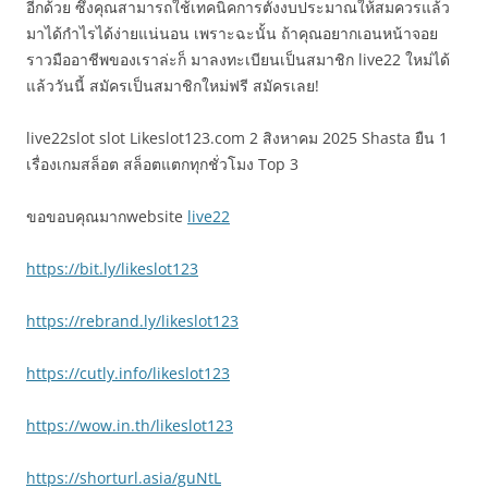
อีกด้วย ซึ่งคุณสามารถใช้เทคนิคการตั้งงบประมาณให้สมควรแล้ว
มาได้กำไรได้ง่ายแน่นอน เพราะฉะนั้น ถ้าคุณอยากเอนหน้าจอย
ราวมืออาชีพของเราล่ะก็ มาลงทะเบียนเป็นสมาชิก live22 ใหม่ได้
แล้ววันนี้ สมัครเป็นสมาชิกใหม่ฟรี สมัครเลย!
live22slot slot Likeslot123.com 2 สิงหาคม 2025 Shasta ยืน 1
เรื่องเกมสล็อต สล็อตแตกทุกชั่วโมง Top 3
ขอขอบคุณมากwebsite
live22
https://bit.ly/likeslot123
https://rebrand.ly/likeslot123
https://cutly.info/likeslot123
https://wow.in.th/likeslot123
https://shorturl.asia/guNtL