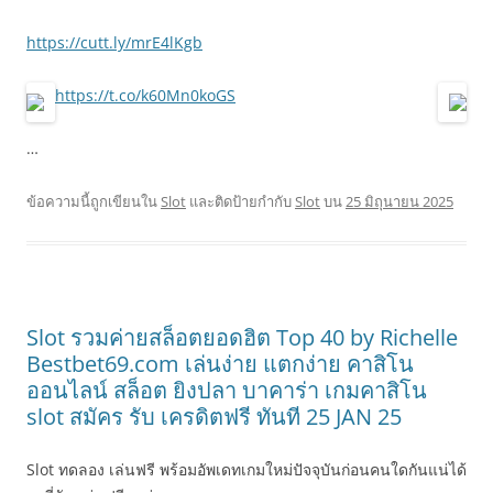
https://cutt.ly/mrE4lKgb
https://t.co/k60Mn0koGS
…
ข้อความนี้ถูกเขียนใน
Slot
และติดป้ายกำกับ
Slot
บน
25 มิถุนายน 2025
Slot รวมค่ายสล็อตยอดฮิต Top 40 by Richelle
Bestbet69.com เล่นง่าย แตกง่าย คาสิโน
ออนไลน์ สล็อต ยิงปลา บาคาร่า เกมคาสิโน
slot สมัคร รับ เครดิตฟรี ทันที 25 JAN 25
Slot ทดลอง เล่นฟรี พร้อมอัพเดทเกมใหม่ปัจจุบันก่อนคนใดกันแน่ได้