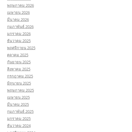
พฤษภาคม 2026
เมษายน 2026
มีนาคม 2026
กุมภาพันธ์ 2026
มกราคม 2026
ธันวาคม 2025
พฤศจิกายน 2025
ตุลาคม 2025
กันยายน 2025
สิงหาคม 2025
กรกฎาคม 2025
มิถุนายน 2025
พฤษภาคม 2025
เมษายน 2025
มีนาคม 2025
กุมภาพันธ์ 2025
มกราคม 2025
ธันวาคม 2024