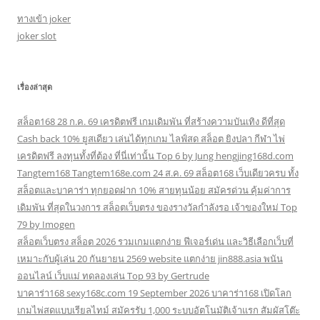
ทางเข้า joker
joker slot
เรื่องล่าสุด
สล็อต168 28 ก.ค. 69 เครดิตฟรี เกมเดิมพัน ที่สร้างความบันเทิง ดีที่สุด
Cash back 10% ยูสเดียว เล่นได้ทุกเกม ไลฟ์สด สล็อต ยิงปลา กีฬา ไพ่
เครดิตฟรี ลงทุนทั้งที่ต้อง ที่นี่เท่านั้น Top 6 by Jung hengjing168d.com
Tangtem168 Tangtem168e.com 24 ส.ค. 69 สล็อต168 เว็บเดียวครบ ทั้ง
สล็อตและบาคาร่า ทุกยอดฝาก 10% สายทุนน้อย สมัครด่วน คุ้มค่าการ
เดิมพัน ที่สุดในวงการ สล็อตเว็บตรง ของรางวัลกำลังรอ เจ้าของใหม่ Top
79 by Imogen
สล็อตเว็บตรง สล็อต 2026 รวมเกมแตกง่าย ฟีเจอร์เด่น และวิธีเลือกเว็บที่
เหมาะกับผู้เล่น 20 กันยายน 2569 website แตกง่าย jin888.asia พนัน
ออนไลน์ เว็บแม่ ทดลองเล่น Top 93 by Gertrude
บาคาร่า168 sexy168c.com 19 September 2026 บาคาร่า168 เปิดโลก
เกมไพ่สดแบบเรียลไทม์ สมัครรับ 1,000 ระบบอัตโนมัติเจ้าแรก สัมผัสโต๊ะ