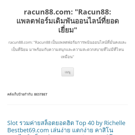
racun88.com: "Racun88:
แพลตฟอร์มเดิมพันออนไลน์ที่ยอด
เยี่ยม"
racun88.com: "Racun88 เป็นแพลตฟอร์มการพนันออนไลน์ที่มั่นคงและ
เป็นที่นิยม มาพร้อมกับความสนุกและความสะดวกสบายที่ไม่มีที่ไหน
เหมือน"
ข้าม
เมนู
ไป
ยัง
เนื้อหา
คลังเก็บป้ายกำกับ:
BESTBET
Slot รวมค่ายสล็อตยอดฮิต Top 40 by Richelle
Bestbet69.com เล่นง่าย แตกง่าย คาสิโน