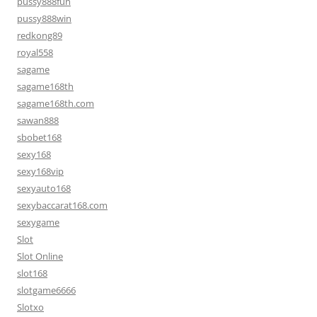
pussy888fun
pussy888win
redkong89
royal558
sagame
sagame168th
sagame168th.com
sawan888
sbobet168
sexy168
sexy168vip
sexyauto168
sexybaccarat168.com
sexygame
Slot
Slot Online
slot168
slotgame6666
Slotxo