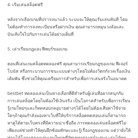
4. เริ่มเล่นสล็อตฟรี
หลังจากเลือกเกมที่ปรารถนาแล้ว ระบบจะให้คุณเริ่มเล่นทันที โดย
ไม่ต้องทำการลงทะเบียนหรือฝากเงิน คุณสามารถหมุนวงล้อและ
บันเทิงใจไปกับการเล่นได้อย่างเต็มที่
5. เล่าเรียนกฎและฟีพบร์ของเกม
ตอนที่เล่นเกมสล็อตทดลองฟรี คุณสามารถเรียนกฎของเกม ฟีเจอร์
โบนัส หรือกระบวนการชนะแบบต่างๆโดยไม่ต้องวิตกกังวลเรื่องเงิน
เดิมพัน ซึ่งช่วยให้คุณเตรียมการสำหรับเพื่อการเล่นจริงในอนาคต
bestbet ทดลองเล่นเป็นทางเลือกที่ดีสำหรับผู้เล่นที่อยากสนุกกับ
การเล่นสล็อตโดยไม่ต้องใช้เงินจริง เป็นโอกาสสำหรับเพื่อการเรียน
รู้เกมใหม่ๆและก็ทดสอบกลอุบายต่างๆได้โดยไม่ต้องเสียค่าใช้จ่าย
ใดๆถ้าคุณกำลังมองหาเว็บที่ให้บริการสล็อตทดสอบเล่นก็สามารถ
หาดูได้ตามเว็บตรงที่มีความน่าเชื่อถือ การทดลองเล่นสล็อตฟรีไม่
เพียงแค่ช่วยทำให้คุณฝึกซ้อมทักษะและรู้เรื่องกฎของเกม แต่ว่ายังให้
ท่านได้โอกาสลองเล่นเกมใหม่ๆที่อัพเดทอย่างสม่ำเสมอ เล่นได้ทุก