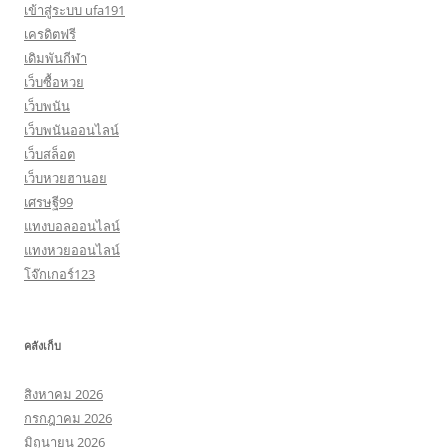
เข้าสู่ระบบ ufa191
เครดิตฟรี
เดิมพันกีฬา
เว็บซื้อหวย
เว็บพนัน
เว็บพนันออนไลน์
เว็บสล็อต
เว็บหวยฮานอย
เศรษฐี99
แทงบอลออนไลน์
แทงหวยออนไลน์
โจ๊กเกอร์123
คลังเก็บ
สิงหาคม 2026
กรกฎาคม 2026
มิถุนายน 2026