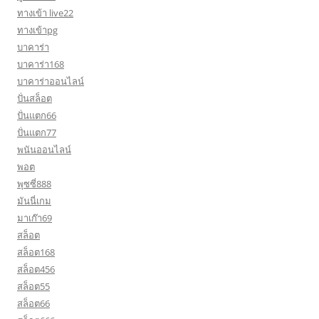
ทางเข้า live22
ทางเข้าpg
บาคาร่า
บาคาร่า168
บาคาร่าออนไลน์
ปั่นสล็อต
ปั่นแตก66
ปั่นแตก77
พนันออนไลน์
พอต
พุซซี่888
มันนี่เกม
มาเก๊า69
สล็อต
สล็อต168
สล็อต456
สล็อต55
สล็อต66