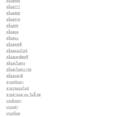
สล็อต666
สล็อต777
สล็อต888
สล็อต918
สล็อต99
สล็อตpg
สล็อตxo
สล็อตพุซซี่
สล็อตออนไลน์
สล็อตเครดิตฟรี
สล็อตเว็บตรง
สล็อตเว็บตรง 168
สล็อตแตกดี
สวนสุนันทา
หวย24ออนไลน์
หวยฮานอย vip วันนี้ สด
เกมยิงปลา
เกมยูฟ่า
เกมสล็อต