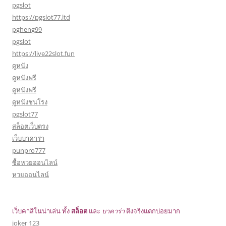
pgslot
https://pgslot77.ltd
pgheng99
pgslot
https://live22slot.fun
ดูหนัง
ดูหนังฟรี
ดูหนังฟรี
ดูหนังชนโรง
pgslot77
สล็อตเว็บตรง
เว็บบาคาร่า
punpro777
ซื้อหวยออนไลน์
หวยออนไลน์
เว็บคาสิโนน่าเล่น ทั้ง
สล็อต
และ
บาคาร่า
ตึงจริงแตกบ่อยมาก
joker 123