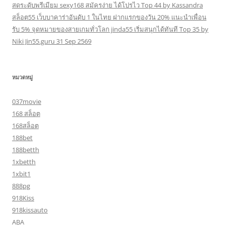
สดระดับพรีเมียม sexy168 สมัครง่าย ได้โปรไว Top 44 by Kassandra
สล็อต55 เว็บบาคาร่าอันดับ 1 ในไทย ฝากแรกของวัน 20% แนะนำเพื่อน
รับ 5% จุดหมายของสายเกมทั่วโลก jinda55 เริ่มสนุกได้ทันที Top 35 by
Niki Jin55.guru 31 Sep 2569
หมวดหมู่
037movie
168 สล็อต
168สล็อต
188bet
188betth
1xbetth
1xbit1
888pg
918Kiss
918kissauto
ABA