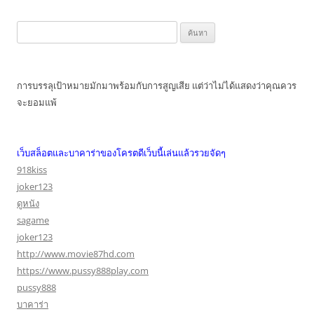
ค้นหา
สำหรับ:
การบรรลุเป้าหมายมักมาพร้อมกับการสูญเสีย แต่ว่าไม่ได้แสดงว่าคุณควร
จะยอมแพ้
เว็บสล็อตและบาคาร่าของโครตดีเว็บนี้เล่นแล้วรวยจัดๆ
918kiss
joker123
ดูหนัง
sagame
joker123
http://www.movie87hd.com
https://www.pussy888play.com
pussy888
บาคาร่า