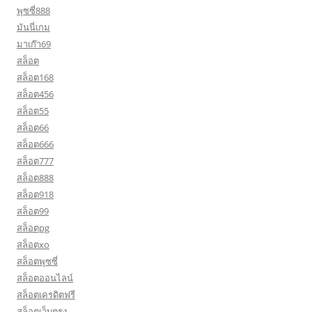
พุซซี่888
มันนี่เกม
มาเก๊า69
สล็อต
สล็อต168
สล็อต456
สล็อต55
สล็อต66
สล็อต666
สล็อต777
สล็อต888
สล็อต918
สล็อต99
สล็อตpg
สล็อตxo
สล็อตพุซซี่
สล็อตออนไลน์
สล็อตเครดิตฟรี
สล็อตเว็บตรง