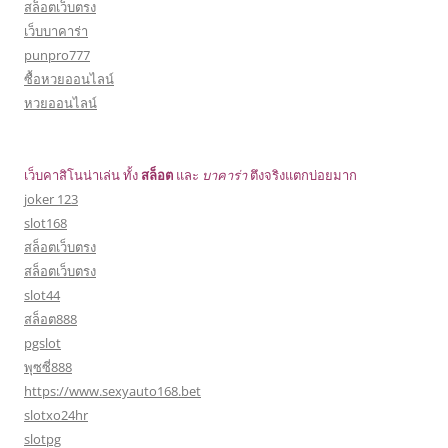
สล็อตเว็บตรง
เว็บบาคาร่า
punpro777
ซื้อหวยออนไลน์
หวยออนไลน์
เว็บคาสิโนน่าเล่น ทั้ง
สล็อต
และ
บาคาร่า
ตึงจริงแตกบ่อยมาก
joker 123
slot168
สล็อตเว็บตรง
สล็อตเว็บตรง
slot44
สล็อต888
pgslot
พุซซี่888
https://www.sexyauto168.bet
slotxo24hr
slotpg