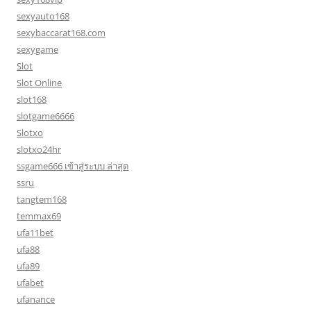
sexyauto168
sexybaccarat168.com
sexygame
Slot
Slot Online
slot168
slotgame6666
Slotxo
slotxo24hr
ssgame666 เข้าสู่ระบบ ล่าสุด
ssru
tangtem168
temmax69
ufa11bet
ufa88
ufa89
ufabet
ufanance