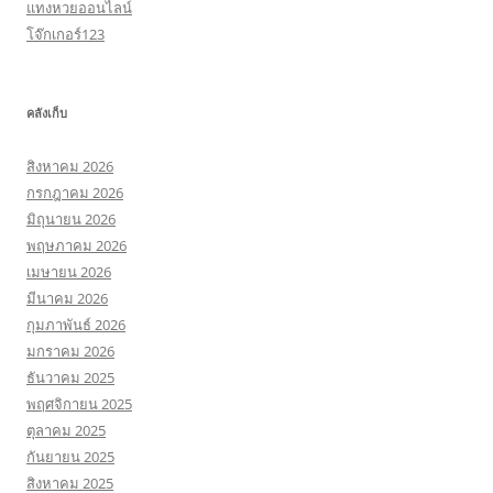
แทงหวยออนไลน์
โจ๊กเกอร์123
คลังเก็บ
สิงหาคม 2026
กรกฎาคม 2026
มิถุนายน 2026
พฤษภาคม 2026
เมษายน 2026
มีนาคม 2026
กุมภาพันธ์ 2026
มกราคม 2026
ธันวาคม 2025
พฤศจิกายน 2025
ตุลาคม 2025
กันยายน 2025
สิงหาคม 2025