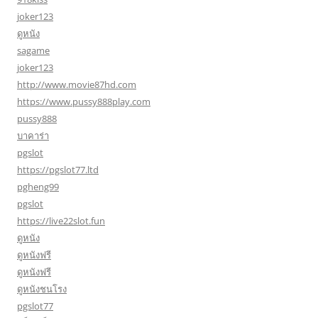
joker123
ดูหนัง
sagame
joker123
http://www.movie87hd.com
https://www.pussy888play.com
pussy888
บาคาร่า
pgslot
https://pgslot77.ltd
pgheng99
pgslot
https://live22slot.fun
ดูหนัง
ดูหนังฟรี
ดูหนังฟรี
ดูหนังชนโรง
pgslot77