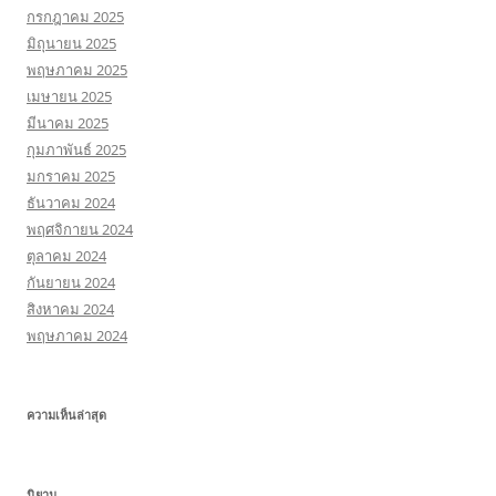
กรกฎาคม 2025
มิถุนายน 2025
พฤษภาคม 2025
เมษายน 2025
มีนาคม 2025
กุมภาพันธ์ 2025
มกราคม 2025
ธันวาคม 2024
พฤศจิกายน 2024
ตุลาคม 2024
กันยายน 2024
สิงหาคม 2024
พฤษภาคม 2024
ความเห็นล่าสุด
นิยาม