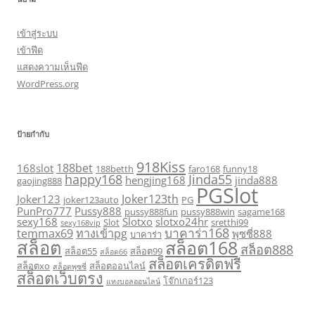
เข้าสู่ระบบ
เข้าฟีด
แสดงความเห็นฟีด
WordPress.org
ป้ายกำกับ
918Kiss
188bet
168slot
188betth
faro168
funny18
happy168
Jinda55
hengjing168
jinda888
gaojing888
PGSlot
Joker123th
Joker123
joker123auto
PG
PunPro777
Pussy888
pussy888fun
pussy888win
sagame168
sexy168
Slotxo
slotxo24hr
Slot
sretthi99
sexy168vip
บาคาร่า168
temmax69
ทางเข้าpg
พุซซี่888
บาคาร่า
สล็อต
สล็อต168
สล็อต888
สล็อต55
สล็อต99
สล็อต66
สล็อตเครดิตฟรี
สล็อตxo
สล็อตออนไลน์
สล็อตพุซซี่
สล็อตเว็บตรง
โจ๊กเกอร์123
แทงบอลออนไลน์