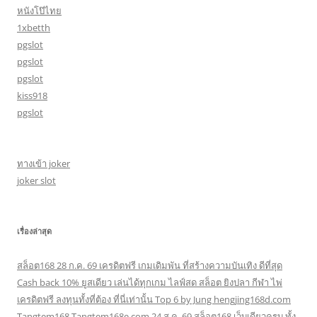
หนังโป๊ไทย
1xbetth
pgslot
pgslot
pgslot
kiss918
pgslot
ทางเข้า joker
joker slot
เรื่องล่าสุด
สล็อต168 28 ก.ค. 69 เครดิตฟรี เกมเดิมพัน ที่สร้างความบันเทิง ดีที่สุด
Cash back 10% ยูสเดียว เล่นได้ทุกเกม ไลฟ์สด สล็อต ยิงปลา กีฬา ไพ่
เครดิตฟรี ลงทุนทั้งที่ต้อง ที่นี่เท่านั้น Top 6 by Jung hengjing168d.com
Tangtem168 Tangtem168e.com 24 ส.ค. 69 สล็อต168 เว็บเดียวครบ ทั้ง