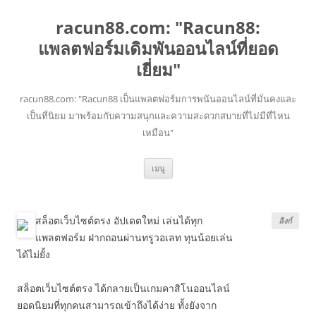
racun88.com: "Racun88:
แพลตฟอร์มเดิมพันออนไลน์ที่ยอด
เยี่ยม"
racun88.com: "Racun88 เป็นแพลตฟอร์มการพนันออนไลน์ที่มั่นคงและ
เป็นที่นิยม มาพร้อมกับความสนุกและความสะดวกสบายที่ไม่มีที่ไหน
เหมือน"
ข้าม
เมนู
ไป
ยัง
เนื้อหา
สล็อตเว็บไซต์ตรง อัปเดตใหม่ เล่นได้ทุก
ลิงก์
แพลตฟอร์ม ฝากถอนผ่านทรูวอเลท ทุนน้อยเล่น
ได้ไม่ยั้ง
สล็อตเว็บไซต์ตรง ได้กลายเป็นเกมคาสิโนออนไลน์
ยอดนิยมที่ทุกคนสามารถเข้าถึงได้ง่าย ทั้งยังจาก