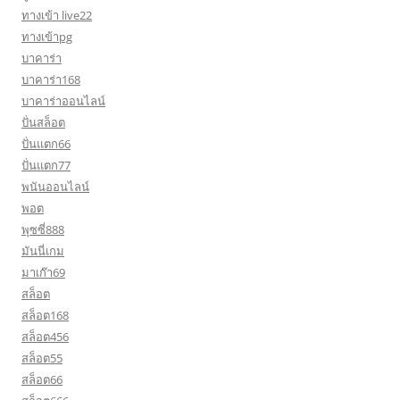
ทางเข้า live22
ทางเข้าpg
บาคาร่า
บาคาร่า168
บาคาร่าออนไลน์
ปั่นสล็อต
ปั่นแตก66
ปั่นแตก77
พนันออนไลน์
พอต
พุซซี่888
มันนี่เกม
มาเก๊า69
สล็อต
สล็อต168
สล็อต456
สล็อต55
สล็อต66