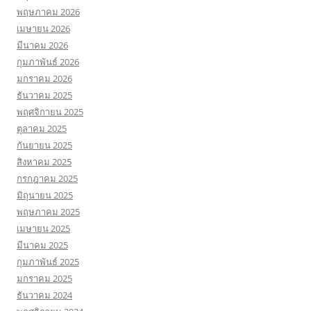
พฤษภาคม 2026
เมษายน 2026
มีนาคม 2026
กุมภาพันธ์ 2026
มกราคม 2026
ธันวาคม 2025
พฤศจิกายน 2025
ตุลาคม 2025
กันยายน 2025
สิงหาคม 2025
กรกฎาคม 2025
มิถุนายน 2025
พฤษภาคม 2025
เมษายน 2025
มีนาคม 2025
กุมภาพันธ์ 2025
มกราคม 2025
ธันวาคม 2024