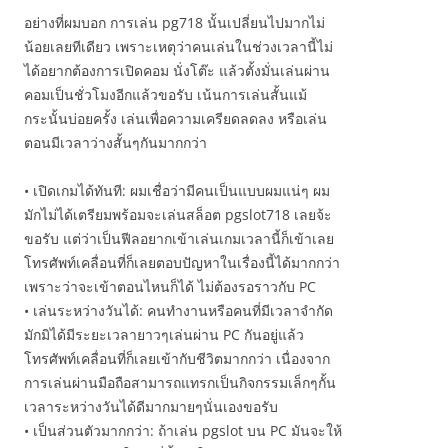
อย่างที่ผมบอก การเล่น pg718 นั้นเปลี่ยนไปมากไม่
น้อยเลยทีเดียว เพราะเหตุว่าคนเล่นในช่วงเวลานี้ไม่
ได้อยากต้องการเปิดคอม นั่งโต๊ะ แล้วตั้งมั่นเล่นผ่าน
คอมเป็นชั่วโมงอีกแล้วขอรับ เน้นการเล่นสั้นแม้
กระนั้นบ่อยครั้ง เล่นเพื่อความเครียดลดลง หรือเล่น
ตอนมีเวลาว่างสั้นๆกันมากกว่า
• เปิดเกมได้ทันที: ผมเชื่อว่ามีคนเป็นแบบผมแน่ๆ ผม
มักไม่ได้เตรียมพร้อมจะเล่นสล็อต pgslot718 เลยจ้ะ
ขอรับ แต่ว่าเป็นฟีลอยากเข้าเล่นเกมเวลานี้ก็เข้าเลย
โทรศัพท์เคลื่อนที่ก็เลยตอบปัญหาในเรื่องนี้ได้มากกว่า
เพราะว่าจะเข้าตอนไหนก็ได้ ไม่ต้องรอราวกับ PC
• เล่นระหว่างวันได้: คนทำงานหรือคนที่มีเวลาจำกัด
มักมิได้มีระยะเวลายาวๆเล่นผ่าน PC กันอยู่แล้ว
โทรศัพท์เคลื่อนที่ก็เลยเข้ากับชีวิตมากกว่า เนื่องจาก
การเล่นผ่านมือถือสามารถแทรกเป็นกิจกรรมเล็กๆกั้น
เวลาระหว่างวันได้ดีมากมายๆนั่นเองขอรับ
• เป็นส่วนตัวมากกว่า: ถ้าเล่น pgslot บน PC มันจะให้