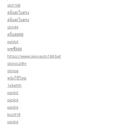
slot168
สล็อตเว็บตรง
สล็อตเว็บตรง
slot44
สล็อต888
pgslot
พุซซี่888
https://www.sexyauto168.bet
slotxo24hr
slotpg
หนังโป๊ไทย
1xbetth
pgslot
pgslot
pgslot
kiss918
pgslot