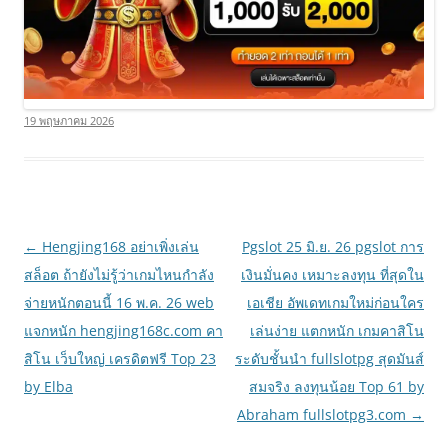
19 พฤษภาคม 2026
เมนู
←
Hengjing168 อย่าเพิ่งเล่น
Pgslot 25 มิ.ย. 26 pgslot การ
นำทาง
สล็อต ถ้ายังไม่รู้ว่าเกมไหนกำลัง
เงินมั่นคง เหมาะลงทุน ที่สุดใน
เรื่อง
จ่ายหนักตอนนี้ 16 พ.ค. 26 web
เอเชีย อัพเดทเกมใหม่ก่อนใคร
แจกหนัก hengjing168c.com คา
เล่นง่าย แตกหนัก เกมคาสิโน
สิโน เว็บใหญ่ เครดิตฟรี Top 23
ระดับชั้นนำ fullslotpg สุดมันส์
by Elba
สมจริง ลงทุนน้อย Top 61 by
Abraham fullslotpg3.com
→