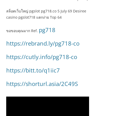
สล็อตเว็บใหญ่ pgslot pg718.co 5 July 69 Desiree
casino pgslot718 แตกง่าย Top 64
pg718
ขอขอบคุณมาก Ref.
https://rebrand.ly/pg718-co
https://cutly.info/pg718-co
https://bitt.to/q1iic7
https://shorturl.asia/2C49S