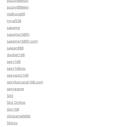
pussy888fun
pussy888win
redkong89
royal558
sagame
sagame168th
sagame168th.com
sawan888
sbobet168
sexy168
sexy168vip
sexyauto168
sexybaccarat168.com
sexygame
Slot
Slot Online
slot168
slotgame6666
Slotxo