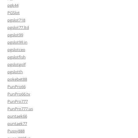
pgk44
PGSlot
pgslot718
pgslot77.ltd
pgslot99
pgslot99.in
pgslotceo
pgslotfish
pgslotgolf
pgslotth
pokebet88
PunPro66
PunPro66.tv
PunPro777
PunPro777.us
puntaek66
puntaek77
Pussy888