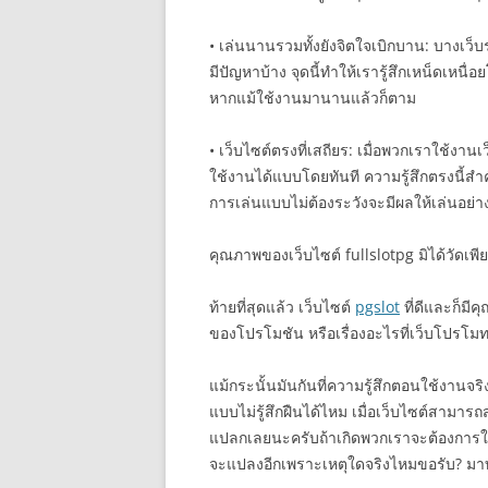
• เล่นนานรวมทั้งยังจิตใจเบิกบาน: บางเว็บร
มีปัญหาบ้าง จุดนี้ทำให้เรารู้สึกเหน็ดเหนื่อ
หากแม้ใช้งานมานานแล้วก็ตาม
• เว็บไซต์ตรงที่เสถียร: เมื่อพวกเราใช้งานเ
ใช้งานได้แบบโดยทันที ความรู้สึกตรงนี้สำ
การเล่นแบบไม่ต้องระวังจะมีผลให้เล่นอย่
คุณภาพของเว็บไซต์ fullslotpg มิได้วัดเพ
ท้ายที่สุดแล้ว เว็บไซต์
pgslot
ที่ดีและก็มี
ของโปรโมชัน หรือเรื่องอะไรที่เว็บโปรโม
แม้กระนั้นมันกันที่ความรู้สึกตอนใช้งานจร
แบบไม่รู้สึกฝืนได้ไหม เมื่อเว็บไซต์สามาร
แปลกเลยนะครับถ้าเกิดพวกเราจะต้องการใช้งาน
จะแปลงอีกเพราะเหตุใดจริงไหมขอรับ? มา