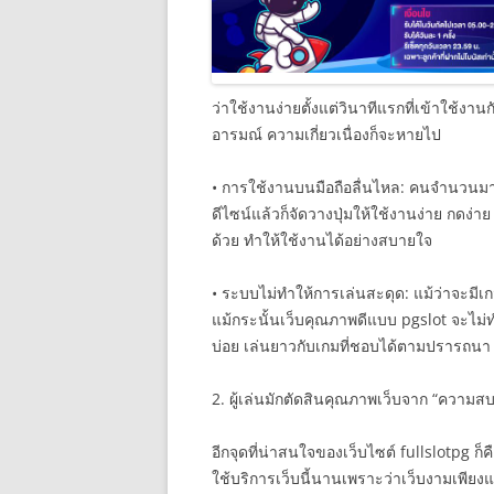
ว่าใช้งานง่ายตั้งแต่วินาทีแรกที่เข้าใช้ง
อารมณ์ ความเกี่ยวเนื่องก็จะหายไป
• การใช้งานบนมือถือลื่นไหล: คนจำนวนมาก
ดีไซน์แล้วก็จัดวางปุ่มให้ใช้งานง่าย กดง่
ด้วย ทำให้ใช้งานได้อย่างสบายใจ
• ระบบไม่ทำให้การเล่นสะดุด: แม้ว่าจะมีเ
แม้กระนั้นเว็บคุณภาพดีแบบ pgslot จะไม่ท
บ่อย เล่นยาวกับเกมที่ชอบได้ตามปรารถนา
2. ผู้เล่นมักตัดสินคุณภาพเว็บจาก “ความส
อีกจุดที่น่าสนใจของเว็บไซต์ fullslotpg ก
ใช้บริการเว็บนี้นานเพราะว่าเว็บงามเพียงแค