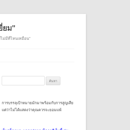
ี่ยม"
ม่มีที่ไหนเหมือน"
ค้นหา
สำหรับ:
การบรรลุเป้าหมายมักมาพร้อมกับการสูญเสีย
แต่ว่าไม่ได้แสดงว่าคุณควรจะยอมแพ้