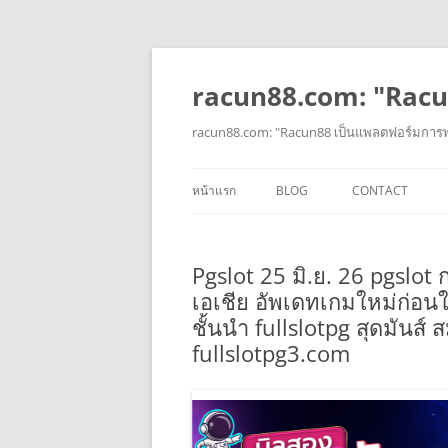
racun88.com: "Racun
racun88.com: "Racun88 เป็นแพลตฟอร์มการพน
หน้าแรก
BLOG
CONTACT
Pgslot 25 มิ.ย. 26 pgslot 
เอเชีย อัพเดทเกมใหม่ก่อน
ชั้นนำ fullslotpg สุดมันส
fullslotpg3.com