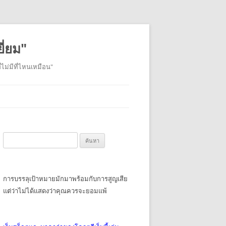
ี่ยม"
ม่มีที่ไหนเหมือน"
ค้นหา
สำหรับ:
การบรรลุเป้าหมายมักมาพร้อมกับการสูญเสีย
แต่ว่าไม่ได้แสดงว่าคุณควรจะยอมแพ้