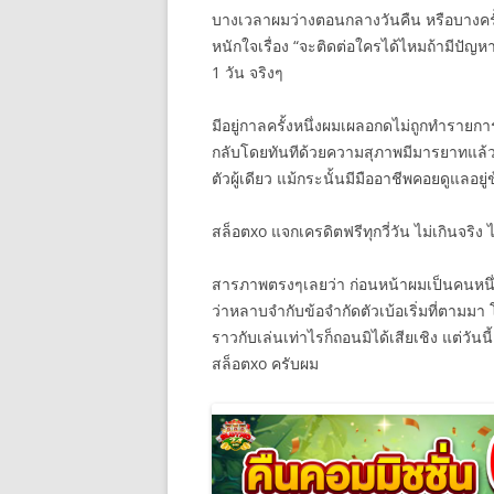
บางเวลาผมว่างตอนกลางวันคืน หรือบางครั
หนักใจเรื่อง “จะติดต่อใครได้ไหมถ้ามีปั
1 วัน จริงๆ
มีอยู่กาลครั้งหนึ่งผมเผลอกดไม่ถูกทำรา
กลับโดยทันทีด้วยความสุภาพมีมารยาทแล้วก็แก
ตัวผู้เดียว แม้กระนั้นมีมืออาชีพคอยดูแลอย
สล็อตxo แจกเครดิตฟรีทุกวี่วัน ไม่เกินจริง ไ
สารภาพตรงๆเลยว่า ก่อนหน้าผมเป็นคนหนึ
ว่าหลาบจำกับข้อจำกัดตัวเบ้อเริ่มที่ตามมา โ
ราวกับเล่นเท่าไรก็ถอนมิได้เสียเชิง แต่ว
สล็อตxo ครับผม