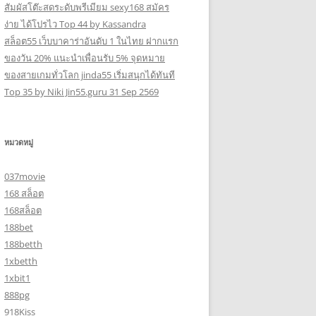
สัมผัสโต๊ะสดระดับพรีเมียม sexy168 สมัคร
ง่าย ได้โปรไว Top 44 by Kassandra
สล็อต55 เว็บบาคาร่าอันดับ 1 ในไทย ฝากแรก
ของวัน 20% แนะนำเพื่อนรับ 5% จุดหมาย
ของสายเกมทั่วโลก jinda55 เริ่มสนุกได้ทันที
Top 35 by Niki Jin55.guru 31 Sep 2569
หมวดหมู่
037movie
168 สล็อต
168สล็อต
188bet
188betth
1xbetth
1xbit1
888pg
918Kiss