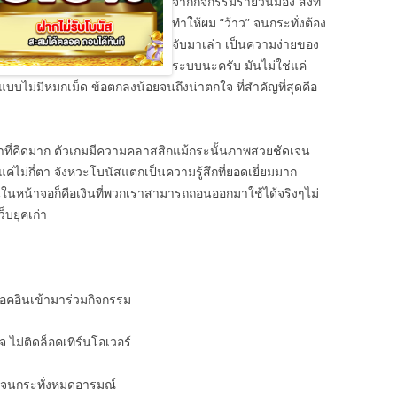
จากกิจกรรมรายวันมอง สิ่งที่
ทำให้ผม “ว้าว” จนกระทั่งต้อง
จับมาเล่า เป็นความง่ายของ
ระบบนะครับ มันไม่ใช่แค่
บไม่มีหมกเม็ด ข้อตกลงน้อยจนถึงน่าตกใจ ที่สำคัญที่สุดคือ
ว่าที่คิดมาก ตัวเกมมีความคลาสสิกแม้กระนั้นภาพสวยชัดเจน
ค่ไม่กี่ตา จังหวะโบนัสแตกเป็นความรู้สึกที่ยอดเยี่ยมมาก
นในหน้าจอก็คือเงินที่พวกเราสามารถถอนออกมาใช้ได้จริงๆไม่
บยุคเก่า
ล็อคอินเข้ามาร่วมกิจกรรม
จ ไม่ติดล็อคเทิร์นโอเวอร์
านจนกระทั่งหมดอารมณ์