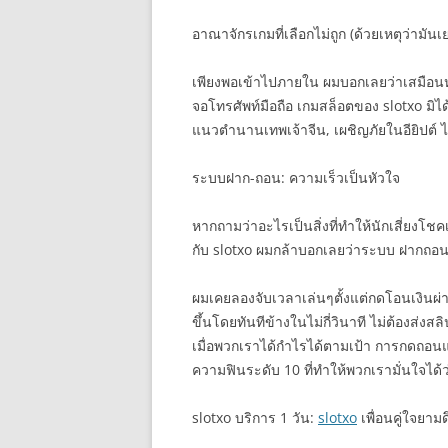
อาณาจักรเกมที่เลือกไม่ถูก (ด้วยเหตุว่ามัน
เพียงพอเข้าไปภายใน ผมบอกเลยว่าเสมือน
จอโทรศัพท์มือถือ เกมสล็อตของ slotxo มิได้ม
แนวตำนานเทพเจ้าจีน, เผชิญภัยในอียิปต์
ระบบฝาก-ถอน: ความเร็วเป็นหัวใจ
หากถามว่าอะไรเป็นสิ่งที่ทำให้นักเสี่ยงโชค
กับ slotxo ผมกล้าบอกเลยว่าระบบ ฝากถอ
ผมเคยลองจับเวลาเล่นๆตั้งแต่กดโอนเงินผ่
ขึ้นโดยทันทีข้างในไม่กี่วินาที ไม่ต้องส่งส
เมื่อพวกเราได้กำไรได้ตามเป้า การกดถอนแล
ความฟินระดับ 10 ที่ทำให้พวกเรามั่นใจได้ว่
slotxo บริการ 1 วัน:
slotxo
เพื่อนคู่ใจยามด