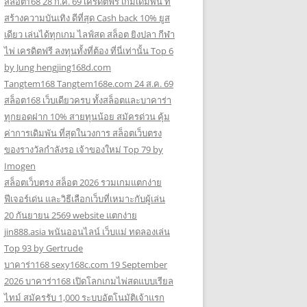
สล็อต168 28 ก.ค. 69 เครดิตฟรี เกมเดิมพัน ที่
สร้างความบันเทิง ดีที่สุด Cash back 10% ยูส
เดียว เล่นได้ทุกเกม ไลฟ์สด สล็อต ยิงปลา กีฬา
ไพ่ เครดิตฟรี ลงทุนทั้งที่ต้อง ที่นี่เท่านั้น Top 6
by Jung hengjing168d.com
Tangtem168 Tangtem168e.com 24 ส.ค. 69
สล็อต168 เว็บเดียวครบ ทั้งสล็อตและบาคาร่า
ทุกยอดฝาก 10% สายทุนน้อย สมัครด่วน คุ้ม
ค่าการเดิมพัน ที่สุดในวงการ สล็อตเว็บตรง
ของรางวัลกำลังรอ เจ้าของใหม่ Top 79 by
Imogen
สล็อตเว็บตรง สล็อต 2026 รวมเกมแตกง่าย
ฟีเจอร์เด่น และวิธีเลือกเว็บที่เหมาะกับผู้เล่น
20 กันยายน 2569 website แตกง่าย
jin888.asia พนันออนไลน์ เว็บแม่ ทดลองเล่น
Top 93 by Gertrude
บาคาร่า168 sexy168c.com 19 September
2026 บาคาร่า168 เปิดโลกเกมไพ่สดแบบเรียล
ไทม์ สมัครรับ 1,000 ระบบอัตโนมัติเจ้าแรก