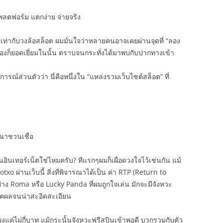
พลตฟอร์ม แตกง่าย จ่ายจริง
เท่ากับวงล้อสล็อต ผมมั่นใจว่าหลายคนอาจเคยผ่านจุดที่ “ลอง
มเองก็ยอดเยี่ยมในนั้น ตราบจนกระทั่งได้มาพบกับปากทางเข้า
ณ์ส่วนตัวว่า นี่คือหนึ่งใน “แหล่งรวมเว็บไซต์สล็อต” ที่
ณาชวนเชื่อ
นอินเทอร์เน็ตใช่ไหมครับ? ทีแรกๆผมก็เผื่อดวงใจไว้เช่นกัน แม้
xo ผ่านเว็บนี้ สิ่งที่พิจารณาได้เป็น ค่า RTP (Return to
ง Roma หรือ Lucky Panda ที่ผมถูกใจเล่น มักจะมีจังหวะ
ล็อคผลจนน่าสะอิดสะเอียน
ยงแค่ไม่กี่บาท แม้กระนั้นจังหวะฟรีสปินเข้าพอดี บวกรวมกับตัว