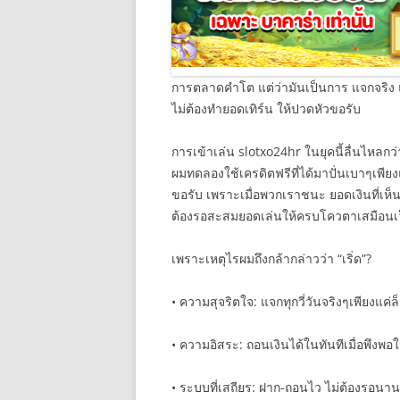
การตลาดคำโต แต่ว่ามันเป็นการ แจกจริง แบ
ไม่ต้องทำยอดเทิร์น ให้ปวดหัวขอรับ
การเข้าเล่น slotxo24hr ในยุคนี้ลื่นไหลก
ผมทดลองใช้เครดิตฟรีที่ได้มาปั่นเบาๆเพียงแ
ขอรับ เพราะเมื่อพวกเราชนะ ยอดเงินที่เห็
ต้องรอสะสมยอดเล่นให้ครบโควตาเสมือนเว็
เพราะเหตุไรผมถึงกล้ากล่าวว่า “เริ่ด”?
• ความสุจริตใจ: แจกทุกวี่วันจริงๆเพียงแค่
• ความอิสระ: ถอนเงินได้ในทันทีเมื่อพึงพอใ
• ระบบที่เสถียร: ฝาก-ถอนไว ไม่ต้องรอน