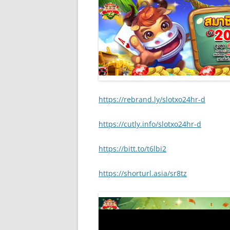
https://rebrand.ly/slotxo24hr-d
https://cutly.info/slotxo24hr-d
https://bitt.to/t6lbi2
https://shorturl.asia/sr8tz