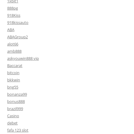
1xbit1
888pg
918Kiss
918kissauto
ABA
ABAGroup2
alot66
amb888
askyouwin888 vip
Baccarat
bitcoin
bkkwin
bng55
bonanza99
bonus888
brazil999
Casino
debet
fafa 123 slot