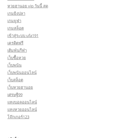
หวยฮานอย vip วันนี้ สด
เกมยิงปลา
เกมยูฟ่า
เกมสล็อต
เข้าสู่ระบบ ufa191
เครดิตฟรี
เดิมพันกีฬา
เว็บซื้อหวย
เว็บพนัน
เว็บพนันออนไลน์
เว็บสล็อต
เว็บหวยฮานอย
เศรษฐี99
แทงบอลออนไลน์
แทงหวยออนไลน์
โจ๊กเกอร์123