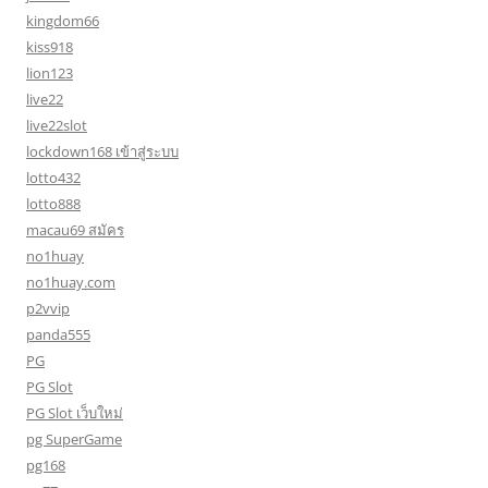
kingdom66
kiss918
lion123
live22
live22slot
lockdown168 เข้าสู่ระบบ
lotto432
lotto888
macau69 สมัคร
no1huay
no1huay.com
p2vvip
panda555
PG
PG Slot
PG Slot เว็บใหม่
pg SuperGame
pg168