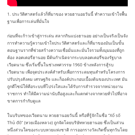
1. ประวัติศาสตร์แล้วก็ที่มาของ หวยฮานอยวันนี้ ทำความเข้าใจพื้น
ฐานเพื่อการเล่นที่มั่นใจ
ก่อนที่จะก้าวเข้าสู่การเล่น สลากกินแบ่งฮานอย อย่างเป็นจริงเป็นจัง
การทำความรู้ความเข้าใจประวัติศาสตร์และก็ที่มาของมันเป็นขั้น
ตอนฐานรากที่ช่วยสร้างความเชื่อมั่นและมั่นใจรวมทั้งมุมมองที่ถูก
ต้อง ลอตเตอรี่ฮานอย มีต้นกำเนิดจากระบบลอตเตอรี่ของรัฐบาล
เวียดนาม ซึ่งเริ่มขึ้นในช่วงทศวรรษ 1960 ข้างหลังการสู้รบ
เวียดนาม เพื่อจุดประสงค์สำหรับเพื่อการระดมทุนสำหรับโครงการ
ปรับปรุงสังคม เศรษฐกิจ และก็องค์ประกอบเบื้องต้นของประเทศ มัน
ถูกดีไซน์ให้คือระบบที่โปร่งใสและได้รับการสำรวจจากหน่วยงาน
ราชการ ทำให้มีความน่านับถือสูงและก็แตกต่างจากหวยทั่วไปที่อาจ
ขาดการกำกับดูแล
ในบริบทของเวียดนาม หวยฮานอยวันนี้ หรือที่รู้จักในชื่อ “Xổ số
Thủ đô” (หวยเมืองหลวง) ถูกจัดโดยบริษัทหวยฮานอย ซึ่งเป็นส่วน
หนึ่งส่วนใดของระบบหวยแห่งชาติ การออกรางวัลเกิดขึ้นทุกวันโดย