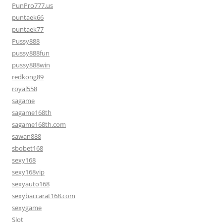
PunPro777.us
puntaek66
puntaek77
Pussy888
pussy888fun
pussy888win
redkong89
royal558
sagame
sagame168th
sagame168th.com
sawan888
sbobet168
sexy168
sexy168vip
sexyauto168
sexybaccarat168.com
sexygame
Slot