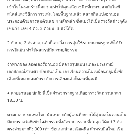
เข้าใจโครงสร้างนี้จะช่วยทำให้คุณเลือกชนิดที่เหมาะสมกับไลฟ์
สไตล์และวิธีการการเล่น โดยพื้นฐานแล้ว สลากกินแบ่งฮานอย
ประกอบด้วยการสุ่มตัวเลข 4 หลักหลัก ซึ่งแบ่งได้เป็นรางวัลต่างๆดัง
เช่นว่า เลข 4 ตัว, 3 ตัวบน, 3 ตัวโต๊ด,
2 ตัวบน, 2 ตัวล่าง, แล้วก็เลขวิ่ง การสุ่มใช้ระบบมาตรฐานที่ได้รับ
การยืนยัน ทำให้ผลสรุปมีความยุติธรรม
จำพวกของ ลอตเตอรี่ฮานอย มีหลายรูปแบบ แต่ละประเภทมี
เอกลักษณ์ส่วนตัว ข้อเสนอเป็น เล่าเรียนความไม่เหมือนกลุ่มนี้เพื่อ
เลือกที่เหมาะสมกับระดับการเสี่ยงแล้วก็ตอนที่คุณมี
● หวยฮานอย ปกติ: นี่เป็นจำพวกรากฐานที่ออกรางวัลทุกวันเวลา
18.30 น.
ตามเวลาประเทศไทย มันเหมาะกับผู้เล่นที่อยากได้ลุ้นผลในตอนเย็น
มีแบบรางวัลที่เข้าใจง่ายรวมทั้งอัตราการจ่ายที่สมดุล ได้แก่ 3 ตัว
ตรงจ่ายมากถึง 900 เท่า ข้อแนะนำละเอียดคือ สำหรับมือใหม่ เริ่ม