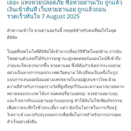
เยอะ แทงหวยปลอดภัย ซื้อหวยผ่านเว็บ ถูกแล้ว
เงินเข้าทันที เว็บหวยฮานอย ถูกแล้วถอน
รวดเร็วทันใจ 7 August 2025
ทำความเข้าใจ หวยฮานอยวันนี้ กลยุทธ์สำหรับคนที่พอใจในยุค
ดิจิทัล
ในยุคที่เทคโนโลยีดิจิทัลได้เข้ามาเปลี่ยนวิถีชีวิตในทุกด้าน การลุ้น
โชคผ่านตัวเลขก็ได้รับการยกฐานะสู่แพลตฟอร์มออนไลน์ที่เข้าถึง
ง่ายและก็สะดวกมากขึ้น หวยฮานอย ซึ่งมีต้นกำเนิดจากระบบหวย
อย่างเป็นทางการของประเทศเวียดนาม ได้เปลี่ยนเป็นหนึ่งในรูป
แบบการเล่นยอดนิยมอย่างแพร่หลายในกลุ่มผู้เล่นชาวไทย ด้วย
ความถี่สำหรับการออกรางวัลที่สูงถึงทุกวี่วันและความมากมายหลาก
หลายของประเภท ได้แก่ ลอตเตอรี่ฮานอยvip, หวยฮานอย ruay,
และก็ สลากกินแบ่งฮานอย huaysong ทำให้มันไม่ใช่เพียงกิจกรรม
เพื่อความระทึกใจชั่วประเดี๋ยว แต่ว่ายังเป็นโอกาสในการเรียนรู้
วิเคราะห์ และปรับปรุงแผนการเพื่อเพิ่มโอกาสสำหรับการบรรลุผล
สำเร็จอย่างยั่งยืน