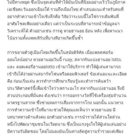
ไม่มีทางหยุด ซึ่งเป็นจุดเด่นที่ทำให้มันเป็นที่นิยมอย่างเร็วในภูมิภาค
เอเชียตะวันออกเฉียงใต้ รวมถึงเมืองไทย คำเสนอแนะสำหรับคนที่
อยากทำความเข้าใจเชิงลึกคือ วิจัยว่าระบบนี้ไม่ใช่การเดิมพันที่
อาศัยโชคเพียงอย่างเดียว แต่ว่าเป็นระบบที่สามารถนำข้อมูลมา
วิเคราะห์ได้ ตัวอย่างเช่น การดู หวยฮานอย ย้อน หลัง เพื่อหาแนว
โน้มรวมทั้งแพทเทิร์นที่บางทีอาจเกิดขึ้นซ้ำ
การขยายตัวสู่เมืองไทยเกิดขึ้นในสมัยดิจิทัล เมื่อแพลตฟอร์ม
ออนไลน์อย่าง หวยฮานอยวันนี้ ruay, สลากกินแบ่งฮานอย lotto,
และ ลอตเตอรี่ฮานอยlotto เข้ามาให้บริการ ทำให้ผู้เล่นสามารถ
เข้าถึงได้ง่ายผ่านสมาร์ทโฟนหรือคอมพิวเตอร์ ข้อเสนอแนะละเอียด
คือ ก่อนเริ่มเล่น ควรทำการศึกษาเรียนรู้และทำการค้นคว้า
ประวัติศาสตร์นี้เพื่อเข้าใจว่าเพราะอะไร สลากกินแบ่งฮานอย จึงมี
ส่วนประกอบที่มั่นคง ดังเช่นว่า การออกรางวัลที่ใช้เครื่องสุ่มจำนวน
มาตรฐานสากล ซึ่งช่วยลดการเสี่ยงจากการโกง นอกนั้น แนวทาง
การทำความเข้าใจที่มาจะช่วยให้คุณแลเห็นว่า หวยฮานอย มี
บทบาททางด้านสังคม ยกตัวอย่างเช่น การนำรายได้ส่วนใดส่วน
หนึ่งไปพัฒนาชุมชนในเวียดนาม ซึ่งเป็นแรงจูงใจให้ผู้เล่นเล่นอย่าง
มีความรับผิดชอบ โดยไม่มองมันเป็นทางลัดสู่ความร่ำรวยแต่เพียง