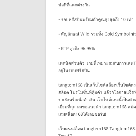
ข้อดีที่แตกต่างกัน
• รอบฟรีสปินพร้อมตัวคูณสูงสุดถึง 10 เท่า
• สัญลักษณ์ Wild รวมทั้ง Gold Symbol ช่
• RTP สูงถึง 96.95%
เทคนิคส่วนตัว: เกมนี้เหมาะสมกับการเล
อยู่ในรอบฟรีสปิน
tangtem168 เป็นเว็บไซต์สล็อตเว็บไซต์ตรงท
สล็อต โปรโมชั่นที่คุ้มค่า แล้วก็โอกาสแจ็คพ
ร่าเริงหรือเพื่อทำเงิน เว็บไซต์แห่งนี้เป็
เยี่ยมที่สุด ผมขอแนะนำ tangtem168 สมัครวั
เกมสล็อต168ได้เลยขอรับ!
เว็บตรงสล็อต tangtem168 Tangtem168.as
Top 17