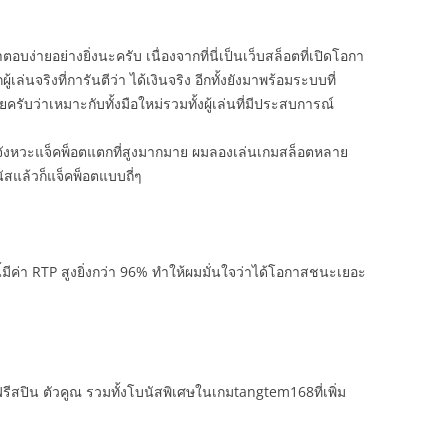
บง่ายอย่างยิ่งนะครับ เนื่องจากที่นี่เป็นเว็บสล็อตที่เปิดโอกา
เล่นจริงที่การันตีว่า ได้เงินจริง อีกทั้งยังมาพร้อมระบบที่
รับว่าเหมาะกับทั้งมือใหม่รวมทั้งผู้เล่นที่มีประสบการณ์
คือ จังหวะแจ็คพ็อตแตกที่สูงมากมาย ผมลองเล่นเกมสล็อตหลาย
ัสแล้วก็แจ็คพ็อตแบบถี่ๆ
้มีค่า RTP สูงยิ่งกว่า 96% ทำให้ผมมั่นใจว่าได้โอกาสชนะเยอะ
ีสปิน ตัวคูณ รวมทั้งโบนัสพิเศษในเกมtangtem168ที่เพิ่ม