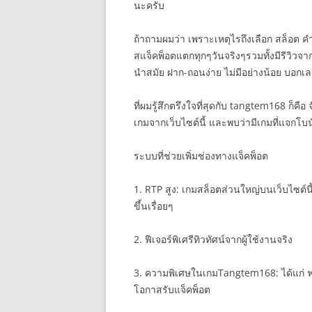
นะครับ
ถ้าถามผมว่า เพราะเหตุไรถึงเลือก สล็อต คำตอ
สแจ็คพ็อตแตกทุกๆวันจริงๆรวมทั้งมีรีวิวจากผู้
นำสมัย ฝาก-ถอนง่าย ไม่มีอย่างน้อย บอกเลยค
ที่ผมรู้สึกตรึงใจที่สุดกับ tangtem168 ก็
เกมจากเว็บไซต์นี้ และพบว่ามีเกมที่แจกโบน
ระบบที่ช่วยเพิ่มช่องทางแจ็คพ็อต
1. RTP สูง: เกมสล็อตส่วนใหญ่บนเว็บไซต์นี
ขึ้นเรื่อยๆ
2. ฟีเจอร์พิเศรีทิวทัศน์จากผู้ใช้งานจริง
3. ความพิเศษในเกมTangtem168: ได้แก่ ฟร
โอกาสรับแจ็คพ็อต