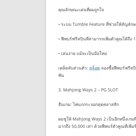
คุณลักษณะเด่นที่ผมถูกใจ
• ระบบ Tumble Feature ที่ช่วยให้สัญลักษ
• ฟีพบร์ฟรีสปินที่สามารถเพิ่มตัวคูณได้ถึง 1
• เล่นง่าย แม้จะเป็นมือใหม่
เคล็ดลับส่วนตัว:
สล็อต
ลองซื้อฟีพบร์ฟรีสป
พัน
3. Mahjong Ways 2 – PG SLOT
ธีมเกม: ไพ่นกกระจอกสุดคลาสสิก
ผมชูให้ Mahjong Ways 2 เป็นอีกหนึ่งเกมท
มากถึง 50,000 เท่า ด้วยฟีพบร์ตัวคูณที่เพิ่