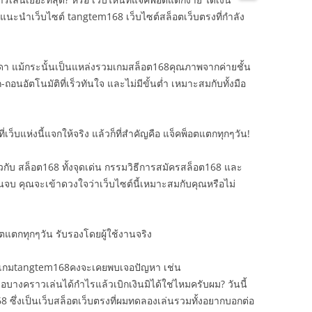
รจะแนะนำเว็บไซต์ tangtem168 เว็บไซต์สล็อตเว็บตรงที่กำลัง
ดา แม้กระนั้นเป็นแหล่งรวมเกมสล็อต168คุณภาพจากค่ายชั้น
นอัตโนมัติที่เร็วทันใจ และไม่มีขั้นต่ำ เหมาะสมกับทั้งมือ
เว็บแห่งนี้แจกให้จริง แล้วก็ที่สำคัญคือ แจ็คพ็อตแตกทุกๆวัน!
ยวกับ สล็อต168 ทั้งจุดเด่น กรรมวิธีการสมัครสล็อต168 และ
่านจบ คุณจะเข้าดวงใจว่าเว็บไซต์นี้เหมาะสมกับคุณหรือไม่
อตแตกทุกๆวัน รับรองโดยผู้ใช้งานจริง
งเกมtangtem168คงจะเคยพบเจอปัญหา เช่น
อบางคราวเล่นได้กำไรแล้วเบิกเงินมิได้ใช่ไหมครับผม? วันนี้
 ซึ่งเป็นเว็บสล็อตเว็บตรงที่ผมทดลองเล่นรวมทั้งอยากบอกต่อ