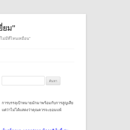
ี่ยม"
ม่มีที่ไหนเหมือน"
ค้นหา
สำหรับ:
การบรรลุเป้าหมายมักมาพร้อมกับการสูญเสีย
แต่ว่าไม่ได้แสดงว่าคุณควรจะยอมแพ้