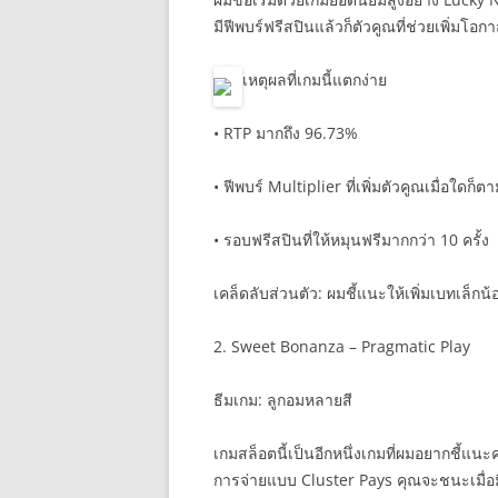
มีฟีพบร์ฟรีสปินแล้วก็ตัวคูณที่ช่วยเพิ่มโอ
เหตุผลที่เกมนี้แตกง่าย
• RTP มากถึง 96.73%
• ฟีพบร์ Multiplier ที่เพิ่มตัวคูณเมื่อใดก
• รอบฟรีสปินที่ให้หมุนฟรีมากกว่า 10 ครั้ง
เคล็ดลับส่วนตัว: ผมชี้แนะให้เพิ่มเบทเล็กน
2. Sweet Bonanza – Pragmatic Play
ธีมเกม: ลูกอมหลายสี
เกมสล็อตนี้เป็นอีกหนึ่งเกมที่ผมอยากชี้
การจ่ายแบบ Cluster Pays คุณจะชนะเมื่อมี